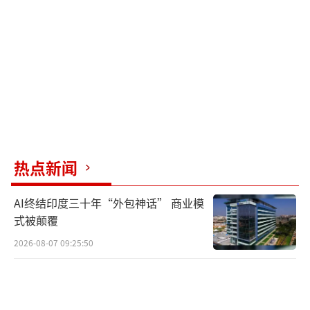
进中外文化交流。长沙作为首站备受关注，网
友纷纷调侃“网红城市又添国际顶流”，期待
他体验茶颜悦色、文和友等独具特色的本土文
化符号。
当然，也有部分用户提出质疑，认为行程
可能“过度商业化”，担心内容流于表面
的“打卡式体验”。还有网友对比此前“甲亢
热点新闻
哥”中国行的成功案例，担忧“无语哥”的无
AI终结印度三十年“外包神话” 商业模
声风格是否适应中国快节奏的短视频生态。
式被颠覆
“无语哥”中国行具有重要的行业意义。
2026-08-07 09:25:50
这不仅是海外顶流博主加速布局中国市场的标
志性事件，也与“野兽先生”（MrBeast）计
划来华等动向相呼应，充分展现了中国市场对