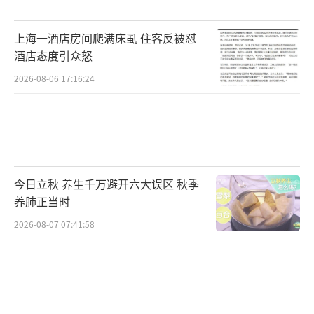
国际内容创作者的强大吸引力。其“文化体验
上海一酒店房间爬满床虱 住客反被怼
+内容共创”的模式很可能为后续海外网红的本
酒店态度引众怒
土化运营提供重要参考。期待“无语哥”的中
2026-08-06 17:16:24
国之行能够真正实现文化交流的初衷，用他特
有的幽默方式搭建起中外网友沟通的桥梁，让
世界看到真实、多元、创新的中国形象。这种
跨越文化障碍的真诚交流正是当下国际社交媒
体最需要的正能量。
今日立秋 养生千万避开六大误区 秋季
养肺正当时
（责任编辑：0882）
2026-08-07 07:41:58