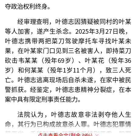
夺政治权利终身。
经审理查明，叶德志因猜疑被同村的叶某
等人加害，遂产生杀念。2025年3月27日晚，
叶德志携带两把菜刀驾驶摩托车寻找叶某未
果，在叶某家门口见到三名被害人，即持菜刀
砍击韦某某（殁年69岁）、叶某花（殁年36
岁）和何某某（殁年1岁11个月），致三人死
亡。叶德志逃离现场后自杀未遂，在家中被民
警抓获。经鉴定，叶德志患精神分裂症，在本
案中具有限定刑事责任能力。
法院认为，叶德志故意非法剥夺他人生
命，其行为已构成故意杀人罪。叶德志犯罪情
节恶劣，手段残忍，犯罪后果特别严重，犯罪
点击查看全文(剩余
38
%)