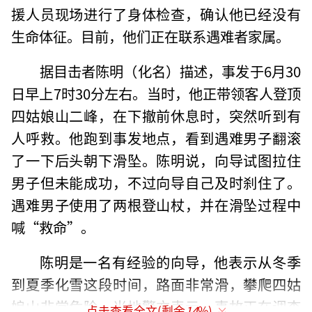
援人员现场进行了身体检查，确认他已经没有
生命体征。目前，他们正在联系遇难者家属。
据目击者陈明（化名）描述，事发于6月30
日早上7时30分左右。当时，他正带领客人登顶
四姑娘山二峰，在下撤前休息时，突然听到有
人呼救。他跑到事发地点，看到遇难男子翻滚
了一下后头朝下滑坠。陈明说，向导试图拉住
男子但未能成功，不过向导自己及时刹住了。
遇难男子使用了两根登山杖，并在滑坠过程中
喊“救命”。
陈明是一名有经验的向导，他表示从冬季
到夏季化雪这段时间，路面非常滑，攀爬四姑
娘山非常危险。当地警方表示，事故正在调查
点击查看全文(剩余
14
%)