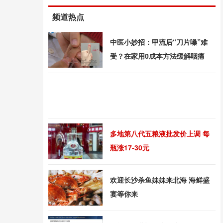
频道热点
中医小妙招：甲流后“刀片嗓”难
受？在家用0成本方法缓解咽痛
多地第八代五粮液批发价上调 每
瓶涨17-30元
欢迎长沙杀鱼妹妹来北海 海鲜盛
宴等你来