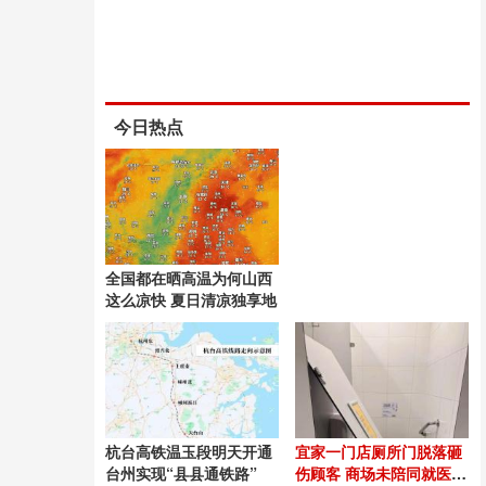
今日热点
全国都在晒高温为何山西
这么凉快 夏日清凉独享地
杭台高铁温玉段明天开通
宜家一门店厕所门脱落砸
台州实现“县县通铁路”
伤顾客 商场未陪同就医引