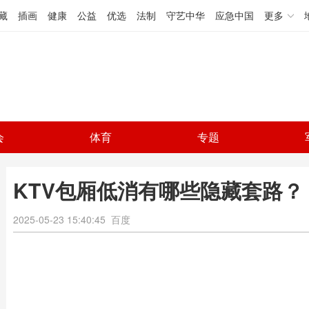
藏
插画
健康
公益
优选
法制
守艺中华
应急中国
更多
会
体育
专题
KTV包厢低消有哪些隐藏套路？
2025-05-23 15:40:45
百度