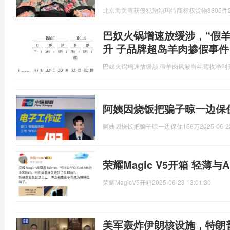
北京海关查获侵犯泡泡玛特商标权货物8805件
巴奴火锅增速放缓涉，“假
升 子品牌超岛羊肉掺假事件
巴奴火锅增速放缓涉,假羊肉风波当年营收净利
阿姨因烧饭把骗子晾一边保住
阿姨因烧饭把骗子晾一边保住166万
2025-06-2
荣耀Magic V5开箱 轻薄与
荣耀MagicV5开箱
2025-06-23 13:01:30
美军轰炸伊朗核设施，特朗