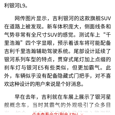
利银河L9。
网传图片显示，吉利银河的这款旗舰SUV
在道路上被发现。新车体积庞大，侧面线条和
气势非常有全尺寸SUV的感觉。测试车上“千
里浩瀚”四个字显眼，预示着该车将可能配备
吉利千里浩瀚辅助驾驶系统。尾部设计延续了
银河系列车型的特点，贯穿式尾灯加上点缀的
刹车灯与银河E5有些类似，但更加霸气。此
外，车辆似乎没有配备隐藏式门把手，对不喜
欢这种设计的用户来说是个好消息。
早在去年，吉利就在车展上展示了银河星
舰概念车，当时其霸气的外观吸引了众多目
光。如今，该车的量产版本已经进入路测阶
点击查看全文(剩余
37
%)