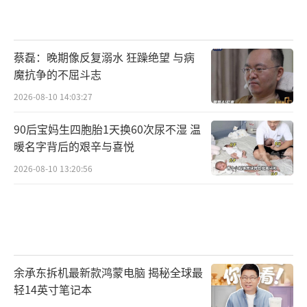
蔡磊：晚期像反复溺水 狂躁绝望 与病
魔抗争的不屈斗志
2026-08-10 14:03:27
90后宝妈生四胞胎1天换60次尿不湿 温
暖名字背后的艰辛与喜悦
2026-08-10 13:20:56
余承东拆机最新款鸿蒙电脑 揭秘全球最
轻14英寸笔记本