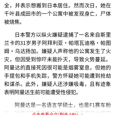
全，并表示想搬到日本居住。然而次日，她在
千叶县成田市的一个公寓中被发现身亡，尸体
被烧焦。
日本警方以纵火嫌疑逮捕了一名来自斯里
兰卡的31岁男子阿拜利亚·帕塔瓦迪格·帕图
姆·乌达扬加。嫌疑人声称他的公寓发生了火
灾，但因受到惊吓未能扑灭，导致火势蔓延。
阿曼达的直接死因很可能是烟雾窒息，但她的
手提包和手机失踪，警方怀疑她可能遭到抢劫
和谋杀。此外，嫌疑人还涉嫌吸毒，且有迹象
表明阿曼达生前可能遭受性侵犯。
阿曼达是一名语言学硕士，也是F1赛车粉
丝。她最近在亚洲各国旅行，4月份到日本观看
点击查看全文(剩余
34
%)