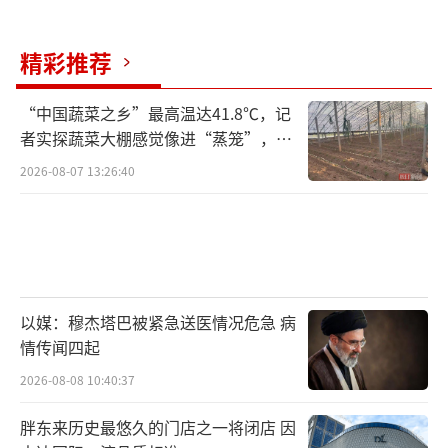
精彩推荐
“中国蔬菜之乡”最高温达41.8℃，记
者实探蔬菜大棚感觉像进“蒸笼”，有
村民称只能凌晨两点起来干活
2026-08-07 13:26:40
以媒：穆杰塔巴被紧急送医情况危急 病
情传闻四起
2026-08-08 10:40:37
胖东来历史最悠久的门店之一将闭店 因