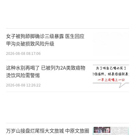
女子被狗舔脚确诊三级暴露 医生回应
甲沟炎破损致风险升级
2026-08-08 08:17:06
这种水别再喝了 已被列为2A类致癌物
烫饮风险需警惕
2026-08-08 12:26:22
万岁山接盘烂尾恒大文旅城 中原文旅圈