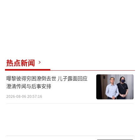
热点新闻
曝黎彼得穷困潦倒去世 儿子露面回应
澄清传闻与后事安排
2026-08-06 20:57:16