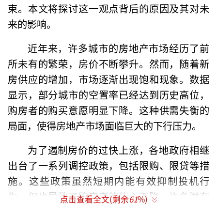
束。本文将探讨这一观点背后的原因及其对未
来的影响。
近年来，许多城市的房地产市场经历了前
所未有的繁荣，房价不断攀升。然而，随着新
房供应的增加，市场逐渐出现饱和现象。数据
显示，部分城市的空置率已经达到历史高位，
购房者的购买意愿明显下降。这种供需失衡的
局面，使得房地产市场面临巨大的下行压力。
为了遏制房价的过快上涨，各地政府相继
出台了一系列调控政策，包括限购、限贷等措
施。这些政策虽然短期内能有效抑制投机行
为，但也导致了购房者的信心下降。许多潜在
点击查看全文(剩余
61
%)
买家因担心政策的不确定性而选择观望，从而