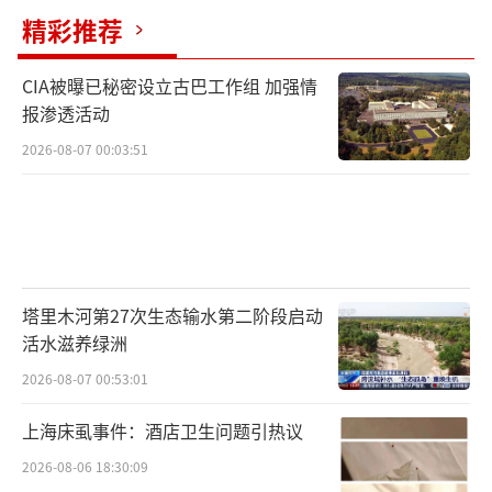
泰收购波米科技100%股份、晶丰明源收购易冲
精彩推荐
科技100%股权等交易，标的均为半导体产业链
CIA被曝已秘密设立古巴工作组 加强情
相关企业。“并购六条”明确提出支持上市公
报渗透活动
司结合自身产业发展需要，在不影响持续经营
2026-08-07 00:03:51
能力并设置中小投资者利益保护相关安排的基
础上，收购有助于补链强链、提升关键技术水
平的优质未盈利资产。
业绩承诺设置更具市场化、灵活性。近期
塔里木河第27次生态输水第二阶段启动
个别并购案中的业绩承诺增加了产品的营业收
活水滋养绿洲
入、销售数据、研发进度等新指标。例如，华
2026-08-07 00:53:01
海清科在完成对芯嵛公司剩余82%的股权收购
时，设置了两套业绩承诺考核标准，将各期考
上海床虱事件：酒店卫生问题引热议
核完成情况与收购对价分期支付进度挂钩，并
2026-08-06 18:30:09