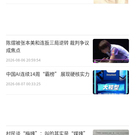
要求业绩承诺方在收到各期交易对价后，以一
定比例通过二级市场增持华海清科，进一步长
期绑定双方利益。
在上市公司加快推进重组进程背景下，交
陈熠被张本美和连扳三局逆转 裁判争议
易所的重组问询效率进一步提升。针对上市公
成焦点
司收购未盈利资产的情况，交易所往往要求公
2026-08-06 20:59:54
司说明拟购标的的未来产能消化情况、盈利条
件，以及标的公司亏损的主要原因及合理性、
中国AI连续14周“霸榜” 展现硬核实力
所处行业的未来发展趋势。
2026-08-07 00:33:25
傅朗提示，目前监管部门既鼓励合规并
购，也防止上市公司借并购蹭热点、炒概念、
操纵股价。跨界并购尤其是跨界并购未盈利资
产应当谨慎，对于不熟悉的行业，尽调再充分
村民谈“梅姨”：叫的其实是“媒姨”