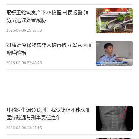
眼镜王蛇筑窝产下38枚蛋 村民报警 消
防员迅速处置威胁
2026-08-06 15:30:03
21楼高空抛物嫌疑人被行拘 花盆从天而
降险酿祸
2026-08-06 22:48:28
儿科医生漏诊获刑：我认错但不能认罪
医疗疏漏与刑事责任之争
2026-08-06 13:45:15