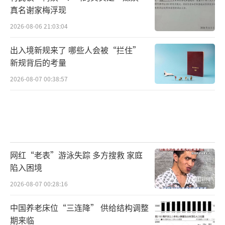
也无法规避信息不对称的风险，即使跨界并购
真名谢家梅浮现
完成，后续公司也可能面临业务深度融合的问
2026-08-06 21:03:04
题。
（责任编辑：0882）
出入境新规来了 哪些人会被“拦住”
新规背后的考量
2026-08-07 00:38:57
网红“老表”游泳失踪 多方搜救 家庭
陷入困境
2026-08-07 00:28:16
中国养老床位“三连降” 供给结构调整
期来临