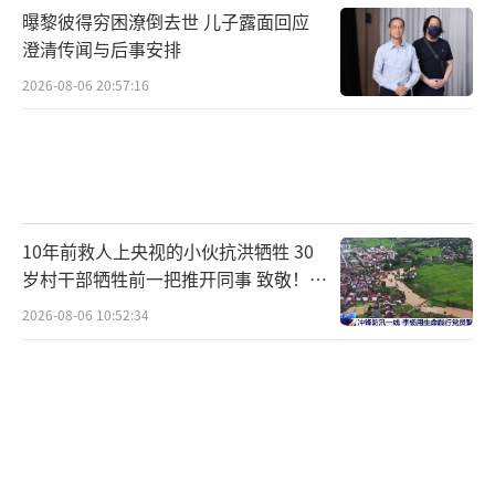
的活跃度将持续，上市公司并购仍将以产业并
曝黎彼得穷困潦倒去世 儿子露面回应
购为主，龙头企业更倾向于通过纵向整合提升
澄清传闻与后事安排
产业链韧性。
2026-08-06 20:57:16
2025年以来，并购重组呈现出更多新特
征。灵活的支付工具增加了交易弹性，上市公
司并购重组出现多笔使用可转债支付的案例。
业内人士认为，可转债兼具“股性”和“债
10年前救人上央视的小伙抗洪牺牲 30
岁村干部牺牲前一把推开同事 致敬！送
性”，适合技术驱动型标的，受到半导体、生
别！
物医药、人工智能、新能源、高端装备制造等
2026-08-06 10:52:34
行业公司的青睐。
未盈利资产收购案例增多，助力新质生产
力发展。大部分上市公司拟收购的未盈利资产
来自半导体等战略性新兴产业。例如，阳谷华