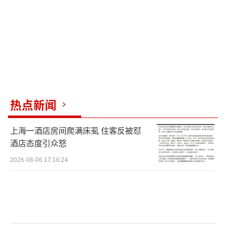
亿元收购深圳华星半导体21.5311%股权，并募
集配套资金总额不超过43.59亿元，此举有利于
强化主业、提升盈利能力，巩固行业领先地
位。
多地政府也设立了并购基金，如上海、深
圳等地发文支持企业并购重组，成立并购基金
热点新闻
或通过政府引导基金支持并购重组。上海市国
资委在今年3月发布了总规模达到500亿元以上
上海一酒店房间爬满床虱 住客反被怼
的国资并购基金矩阵；深圳市龙岗区与中银资
酒店态度引众怒
产等机构合作设立首个20亿元区级政府引导并
2026-08-06 17:16:24
购基金；北京市也在4月提出新设100亿元规模
医药并购基金。
资深投行人士王骥跃预计，今年并购市场