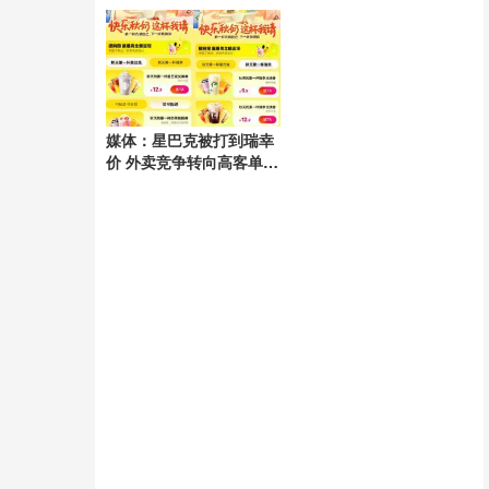
电隐患
媒体：星巴克被打到瑞幸
价 外卖竞争转向高客单市
场