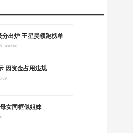
等级分出炉 王星昊领跑榜单
9 14:03:00
示 因资金占用违规
0:39
 母女同框似姐妹
:41