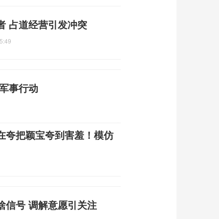
者 占道经营引发冲突
5:49
沙军事行动
在夸把颖宝夸到害羞！模仿
啥信号 调解意愿引关注