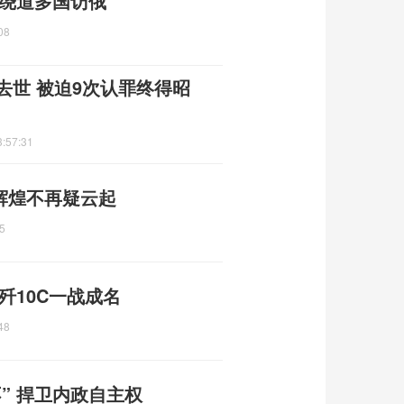
 绕道多国访俄
08
去世 被迫9次认罪终得昭
3:57:31
辉煌不再疑云起
5
歼10C一战成名
48
” 捍卫内政自主权