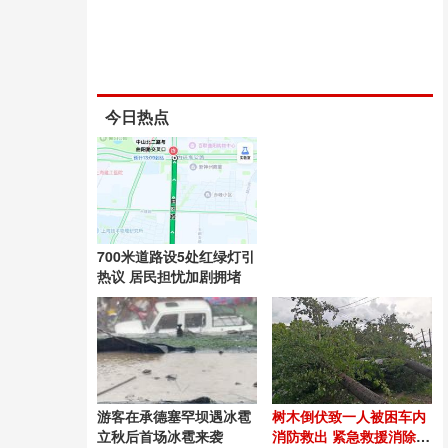
今日热点
700米道路设5处红绿灯引
热议 居民担忧加剧拥堵
游客在承德塞罕坝遇冰雹
树木倒伏致一人被困车内
立秋后首场冰雹来袭
消防救出 紧急救援消除触