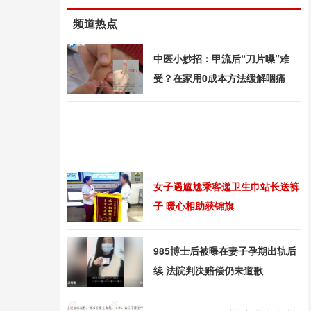
频道热点
中医小妙招：甲流后“刀片嗓”难
受？在家用0成本方法缓解咽痛
女子遇尴尬乘客递卫生巾站长送裤
子 暖心相助获锦旗
985博士后被曝在妻子孕期出轨后
续 法院判决赔偿仍未道歉