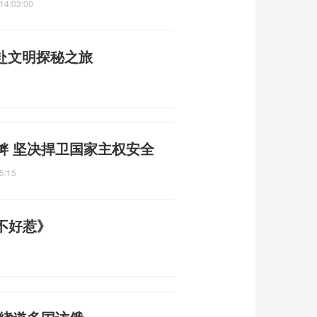
14:03:00
共赴文明探秘之旅
衅 坚决捍卫国家主权安全
5:15
不好惹》