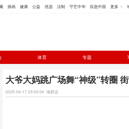
藏
插画
健康
公益
优选
法制
守艺中华
应急中国
更多
会
体育
专题
大爷大妈跳广场舞“神级”转圈 
2025-04-17 23:00:04
海那边