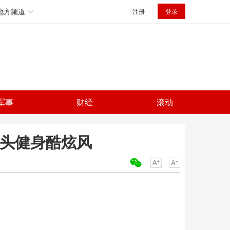
地方频道
注册
登录
军事
财经
滚动
街头健身酷炫风
关键词：