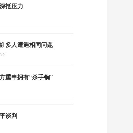
情深抵压力
糊 多人遭遇相同问题
3:21
方重申拥有“杀手锏”
和平谈判