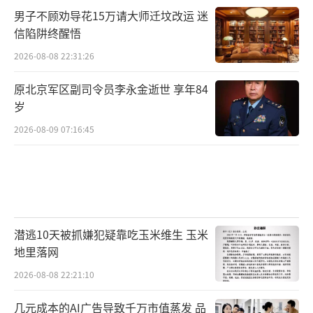
男子不顾劝导花15万请大师迁坟改运 迷
信陷阱终醒悟
2026-08-08 22:31:26
原北京军区副司令员李永金逝世 享年84
岁
2026-08-09 07:16:45
潜逃10天被抓嫌犯疑靠吃玉米维生 玉米
地里落网
2026-08-08 22:21:10
几元成本的AI广告导致千万市值蒸发 品