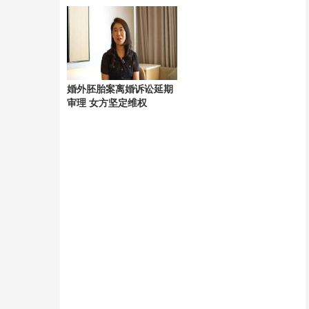
辜
婚外胚胎案离婚诉讼延期
审理 女方坚定维权