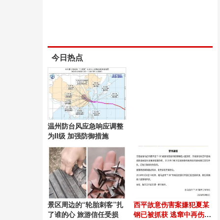
今日热点
温州防台风应急响应调整
为II级 加强防御措施
景区周边的“轮胎刺客”扎
西平故意伤害案嫌犯夏某
了谁的心 旅游信任受损
钢已被抓获 逃窜中再伤无