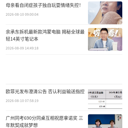
母亲看自闭症孩子独自玩耍情绪失控！
我”、在抢跑争议中坚持申诉、在写真风波里
2026-08-10 09:00:04
回怼“记得加美颜”、在整容质疑前坦承“刚
割了双眼皮”时，这种不合作的姿态触碰了某
余承东拆机最新款鸿蒙电脑 揭秘全球最
些人的控制权焦虑。
轻14英寸笔记本
近些年，吴艳妮接受采访时力求用大方坦
2026-08-09 14:49:18
诚的姿态陈述自己，对外发声的尺度越来越成
熟。就像她在微博发的一句话，“人生每一刻
都可能是自己的25号底片”时，她的价值不仅
在于是否突破12秒64全国纪录，更因为她证明
欧菲光发布澄清公告 否认利益输送指控
了运动员可以是流动的、矛盾的、未被规训的
2026-08-10 07:58:19
生命体。
实际上，女性运动员在展现自身形象时往
广州同考690分同桌互相祝愿拿诺奖 三
年默契成就梦想
往需要更加小心。郑钦文拍广告时被修得更白