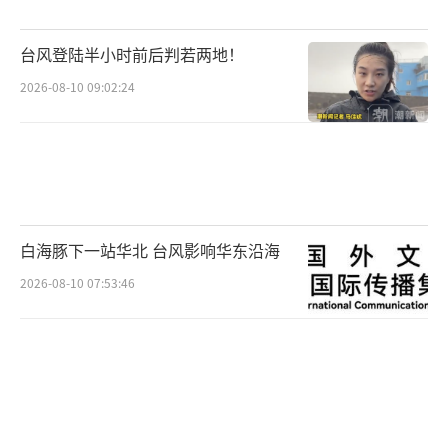
外跨栏全国纪录，冲击顶尖尚需时日。无论是
台风登陆半小时前后判若两地！
取得巴黎奥运资格、破全国纪录，还是亚运会
2026-08-10 09:02:24
抢跑、在两站世界田联钻石联赛垫底，都是她
正常发挥的范围。不一定要达到刘翔的高度才
有资格做自己，但如果能达到刘翔的高度，能
更好更完整地表达自己。
吴艳妮有拒绝被称为“网红运动员”的底
白海豚下一站华北 台风影响华东沿海
气，她通过更好的成绩让这份底气更充足。比
2026-08-10 07:53:46
如，会跨栏和会画眼线并不矛盾，做一套张扬
的出场pose和跑出好成绩也不矛盾。她寻求身
心解放的标志是“战斗”和“天使”可以共
存。