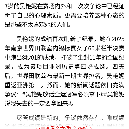
7岁的吴艳妮在赛场内外和一次次争论中已经证
明了自己的心理素质。更需要培养这种心态的
是那些不太喜欢她的人们。
吴艳妮的成绩再次刷新了纪录，她在2025
年南京世界田联室内锦标赛女子60米栏半决赛
中跑出8秒01的成绩，打破了尘封11年的全国纪
录，成为该项目亚洲历史第四好成绩。四天
后，世界田联公布最新一期世界排名，吴艳妮
重返亚洲第一。然而，她的新闻话题依旧充满
争议：#吴艳妮放话全运冠军必须拿下##吴艳妮
说我失去的一定要拿回来#。
尽管成绩是新的，争议依然存在。唯成绩
论者反复质疑她的抢跑行为，道德卫士则批评
点击查看全文(剩余
85
%)