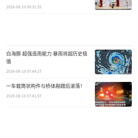
2026-08-10 09:31:35
皙柔美，失去标志性的力量感和自然。王霜、
巩立姣和潘晓婷等出色的女性运动员也不止一
次被追问婚姻状况。当吴艳妮的肯豆风写真引
发争议时，她的回应策略都是先提成绩，再聊
其他。把实力放到第一位是一种正确的叙事策
白海豚 超强造雨能力 暴雨将超历史极
略，如她所说，“成绩会替我发言。”
值
2026-08-10 07:44:27
吴艳妮的争议映出了公众对体育精神的单
薄想象。当社会还在争论运动员该不该有如此
一车载筒状构件与桥体剐蹭后滚落！
野心和表达欲时，她试图一步步跨越刻板印象
2026-08-10 07:41:37
的栏架，拓宽对运动员的评判维度。公众的讨
论品质和体育启蒙或许始于不再追问“吴艳妮
究竟算不算好运动员”，而是反思为何直到今
天仍要用一种非黑即白的标尺去丈量一个有无