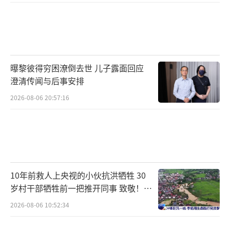
曝黎彼得穷困潦倒去世 儿子露面回应
澄清传闻与后事安排
2026-08-06 20:57:16
10年前救人上央视的小伙抗洪牺牲 30
岁村干部牺牲前一把推开同事 致敬！送
别！
2026-08-06 10:52:34