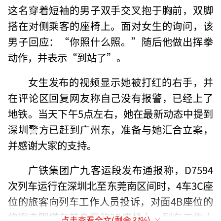
这名穿着短袖的男子双手交叉抱于胸前，双脚
搭在对侧乘客的座椅上。面对女生的询问，该
男子回应：“你照什么照。”随后他做出挥拳
动作，并表示“到站了”。
女生发布的视频显示她被打红的右手，并
在评论区回复网友称自己没有报警，已经上了
地铁。当天下午5点左右，她在最新动态中提到
深圳警方已赶到广州东，准备与她汇合立案，
并感谢大家的支持。
广铁集团广九客运段发布通报称，D7594
次列车运行在深圳北至东莞南区间时，4车3C座
位的旅客向列车工作人员投诉，对面4B座位的
旅客赤脚搭在其身旁的3B座椅上。列车工作人
点击查看全文(剩余
31
%)