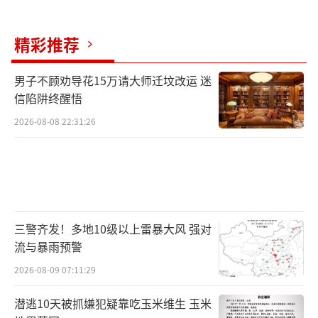
少消费者分享了糟糕的购物体验。分析师杨怀
玉认为，过度依赖争议性话题可能会损害品牌
精彩推荐
的形象和声誉，一旦品牌无法将争议性话题转
化为积极的品牌形象和消费者认同，这种策略
男子不顾劝导花15万请大师迁坟改运 迷
可能会适得其反。
（责任编辑：卢其龙 CN070）
信陷阱终醒悟
2026-08-08 22:31:26
三警齐发！多地10级以上雷暴大风 强对
流与暴雨预警
2026-08-09 07:11:29
潜逃10天被抓嫌犯疑靠吃玉米维生 玉米