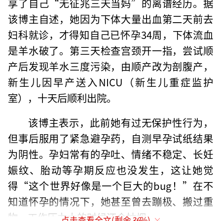
享了自己“无征兆三天当妈”的离谱经历。据
该博主自述，她因为下体大量出血第二天前去
妇科就诊，才得知自己已怀孕34周，下体流血
是羊水破了。第三天检查宫颈开一指，尝试顺
产后发现羊水三度污染，由顺产改为剖腹产，
新生儿因早产送入NICU（新生儿重症监护
室），十天后顺利出院。
该博主表示，此前她有过无保护性行为，
但事后服用了紧急避孕药，自测早孕试纸结果
为阴性。孕妇常有的孕吐、情绪不稳定、长妊
娠纹、胎动等孕期反应也没发生，这让她觉
得“这个世界好像是一个巨大的bug！”在不
知道怀孕的情况下，她甚至曾去蹦极、搬过重
物，工作压力大的时候还会抽烟。
点击查看全文(剩余
36
%)