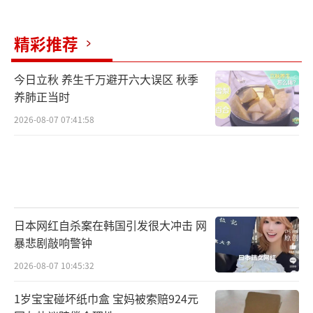
精彩推荐
今日立秋 养生千万避开六大误区 秋季
养肺正当时
2026-08-07 07:41:58
日本网红自杀案在韩国引发很大冲击 网
暴悲剧敲响警钟
2026-08-07 10:45:32
1岁宝宝碰坏纸巾盒 宝妈被索赔924元