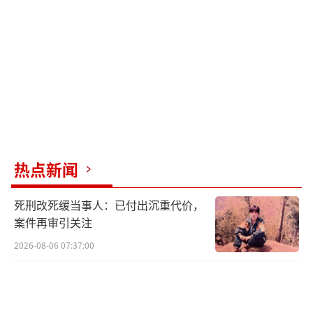
在网络上公开，还有可能侵害儿童的肖像权、
隐私权等。
对于打着“晒娃”旗号侵犯“网红儿
童”合法权益的行为，法治不能缺位。司法不
是禁止儿童接触网络，而是反对将其工具化。
父母是未成年人网络保护的第一责任人，不合
格父母应接受培训。检察机关在办案中发现存
热点新闻
在监护侵害、监护缺失等情况时，可以全面开
展家庭教育指导工作，督促家长履行监护责
死刑改死缓当事人：已付出沉重代价，
任。如果家长严重失格，检察机关可以依法支
案件再审引关注
持起诉变更监护人，维护未成年人合法权益。
2026-08-06 07:37:00
中央网信办在全国范围内部署开展了为期2
个月的“清朗·2024年暑期未成年人网络环境