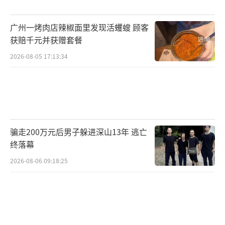
整治”专项行动，重点整治短视频、直播平台
中利用“网红儿童”牟利等问题。在这场守
广州一烤肉店辣椒面里发现活蠼螋 顾客
护“数字童年”的战役中，既要让孩子享受到
获赔千元并获赠套餐
数字时代的便利，也要帮他们守住童年的本
2026-08-05 17:13:34
真。检察机关应以综合履职破局，为长期处于
镜头里的“网红儿童”系上“安全带”。
平台在运营过程中，应对账号主体、发布
内容严格把关。例如，加强对有关未成年人违
骗走200万元后男子躲进深山13年 逃亡
规内容的识别监测，严禁生产或传播残害、体
终落幕
罚、侮辱未成年人等侵害未成年人身体、人格
2026-08-06 09:18:25
等不当内容。对于侵害未成年人合法权益的内
容，平台应立即采取下架、删除、屏蔽等措
施，并及时向执法司法机关举报。就短视频平
台未尽未成年人保护义务的问题，检察机关可