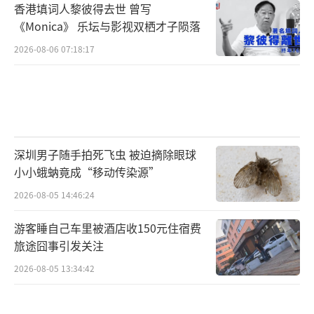
香港填词人黎彼得去世 曾写
《Monica》 乐坛与影视双栖才子陨落
2026-08-06 07:18:17
深圳男子随手拍死飞虫 被迫摘除眼球
小小蛾蚋竟成“移动传染源”
2026-08-05 14:46:24
游客睡自己车里被酒店收150元住宿费
旅途囧事引发关注
2026-08-05 13:34:42