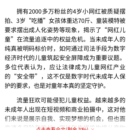
拥有2000多万粉丝的4岁小网红被质疑摆
拍、3岁“吃播”女孩体重达70斤、童装模特被
要求摆出成人化姿势等现象，揭示了“网红儿
童”在流量追逐中的权益危机。当未成年人的
纯真被明码标价时，如何通过司法手段为数字
经济时代的儿童筑起安全屏障成为重要议题。
多位代表认为，应让法律成为儿童网红产业
的“安全带”，这不仅是数字时代未成年人保
护的要求，也是对童年本真的坚定守护。
流量狂欢可能侵犯儿童权益。越来越多的
未成年人出现在短视频和商业拍摄中，这对他
们来说是展示自我、实现梦想的机会，但也面
临诸多风险和挑战。家长和传媒机构将儿童物
点击查看全文(剩余
70
%)