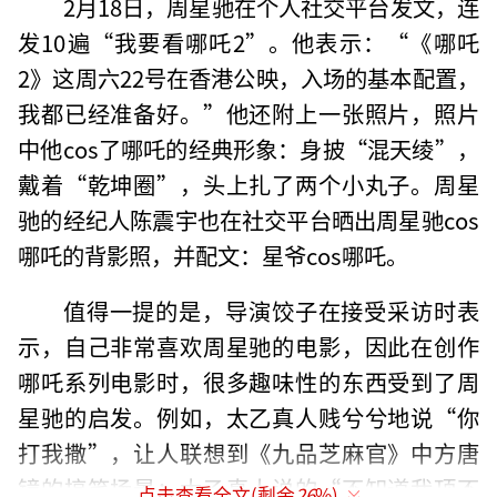
2月18日，周星驰在个人社交平台发文，连
发10遍“我要看哪吒2”。他表示：“《哪吒
2》这周六22号在香港公映，入场的基本配置，
我都已经准备好。”他还附上一张照片，照片
中他cos了哪吒的经典形象：身披“混天绫”，
戴着“乾坤圈”，头上扎了两个小丸子。周星
驰的经纪人陈震宇也在社交平台晒出周星驰cos
哪吒的背影照，并配文：星爷cos哪吒。
值得一提的是，导演饺子在接受采访时表
示，自己非常喜欢周星驰的电影，因此在创作
哪吒系列电影时，很多趣味性的东西受到了周
星驰的启发。例如，太乙真人贱兮兮地说“你
打我撒”，让人联想到《九品芝麻官》中方唐
镜的搞笑场景；太乙真人说的“不知道我顶不
点击查看全文(剩余
26
%)