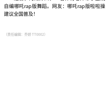
自编哪吒rap版舞蹈。网友：哪吒rap版啦啦操
建议全国普及！
（责任编辑：乔娇 TT0002）