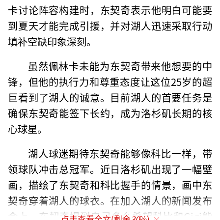
卡讨论阵容构建时，东契奇表示他明白可能要
到夏天才能完成引援，并对湖人迅速采取行动
填补空缺印象深刻。
虽然佩林卡未能为东契奇带来他想要的中
锋，但他的执行力和尊重态度让这位25岁的超
巨看到了湖人的诚意。目前湖人的首要任务是
确保东契奇能签下长约，成为洛杉矶长期的核
心球星。
湖人球迷期待东契奇能够像科比一样，带
领球队冲击总冠军。近日洛杉矶出现了一幅壁
画，描绘了东契奇和科比握手的情景，画中东
契奇穿着湖人的球衣。在加入湖人的新闻发布
会上，东契奇提到自己多么希望科比和Gigi能
点击查看全文(剩余
30
%)