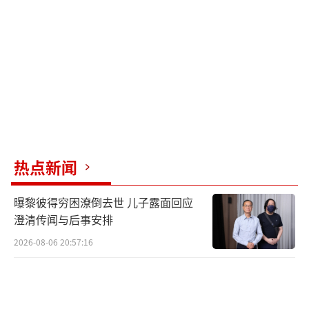
热点新闻
曝黎彼得穷困潦倒去世 儿子露面回应
澄清传闻与后事安排
2026-08-06 20:57:16