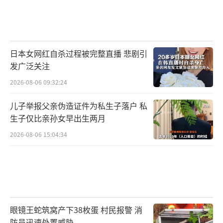
日本女网红自杀过程被完整直播 悲剧引
发广泛关注
2026-08-06 09:32:24
儿子举报父亲伪造证件为私生子落户 私
生子仅比亲孙女早出生两月
2026-08-06 15:04:34
眼镜王蛇筑窝产下38枚蛋 村民报警 消
防员迅速处置威胁