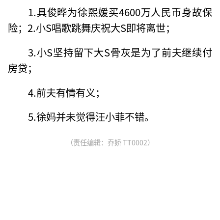
1.具俊晔为徐熙媛买4600万人民币身故保
险；2.小S唱歌跳舞庆祝大S即将离世；
3.小S坚持留下大S骨灰是为了前夫继续付
房贷；
4.前夫有情有义；
5.徐妈并未觉得汪小菲不错。
（责任编辑：乔娇 TT0002）