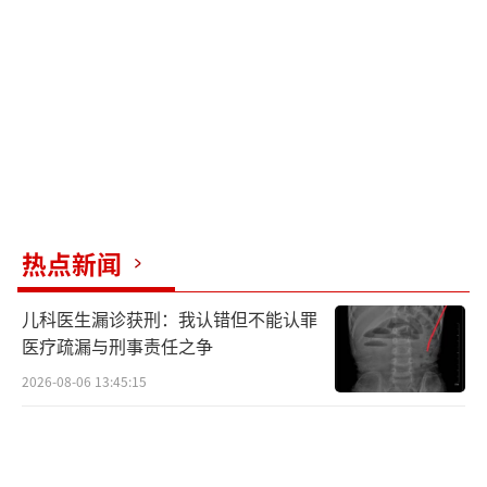
引发了互联网经济的繁荣。杰文斯悖论也适用
于解释这一现象：技术进步降低资源使用成
本，但总体需求增加，导致资源消耗总量上
升。DeepSeek的角色类似于瓦特改良蒸汽机，
促进了AI应用的广泛推广，增加了对推理算力
的需求。
尽管自ChatGPT诞生以来，AI行业尚未实
热点新闻
现盈利，但从OpenAI首席财务官Sarah Friar的
数据来看，该公司约75%的营收来自消费者订
儿科医生漏诊获刑：我认错但不能认罪
阅。企业希望通过“AI赋能”提升生产效率，
医疗疏漏与刑事责任之争
但大模型的使用成本较高。DeepSeek的“降本
2026-08-06 13:45:15
增效”使得更多企业客户愿意尝试使用AI，进
而对算力产生更大需求。因此，谷歌、微软等
科技巨头继续投资AI基础设施，以应对未来市