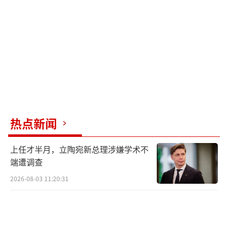
创。国内电影票房从2019年的641.5亿元下降到
2020年的203.1亿元，之后几年虽有所回升，但
仍远未恢复到疫情前水平。在此背景下，光线
传媒是否坚持制作《哪吒2》以及以多大的投资
额进行制作，都考验着公司的决策能力。
幸运的是，光线传媒选择相信导演饺子，
并给予了较大的创作空间。如今，《哪吒2》的
热点新闻
成功不仅证明了这一决策的正确性，也为光线
上任才半月，立陶宛新总理涉嫌学术不
传媒带来了新的希望。
端遭调查
2026-08-03 11:20:31
（责任编辑：卢其龙 CN070）