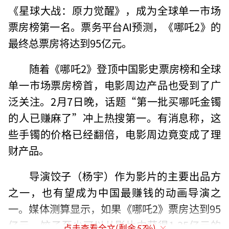
《星球大战：原力觉醒》，成为全球单一市场
票房榜第一名。票务平台AI预测，《哪吒2》的
最终总票房将达到95亿元。
随着《哪吒2》登顶中国影史票房榜和全球
单一市场票房榜首，电影周边产品也受到了广
泛关注。2月7日晚，话题“第一批买哪吒金镯
的人已赚麻了”冲上热搜第一。有消息称，这
些手镯的价格已经翻倍，电影周边竟变成了理
财产品。
导演饺子（杨宇）作为影片的主要出品方
之一，也有望成为中国最赚钱的动画导演之
一。媒体测算显示，如果《哪吒2》票房达到95
亿元，饺子至少可以从影片中获得1.35亿元的
点击查看全文(剩余
57
%)