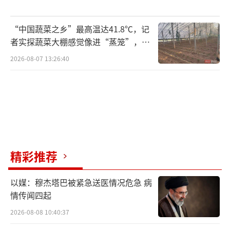
“中国蔬菜之乡”最高温达41.8℃，记
者实探蔬菜大棚感觉像进“蒸笼”，有
村民称只能凌晨两点起来干活
2026-08-07 13:26:40
精彩推荐
以媒：穆杰塔巴被紧急送医情况危急 病
情传闻四起
2026-08-08 10:40:37