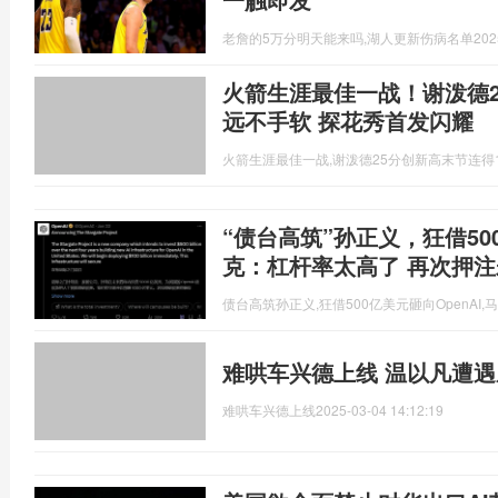
老詹的5万分明天能来吗,湖人更新伤病名单
202
火箭生涯最佳一战！谢泼德2
远不手软 探花秀首发闪耀
火箭生涯最佳一战,谢泼德25分创新高末节连得
“债台高筑”孙正义，狂借50
克：杠杆率太高了 再次押注
债台高筑孙正义,狂借500亿美元砸向OpenAI,
难哄车兴德上线 温以凡遭遇
难哄车兴德上线
2025-03-04 14:12:19