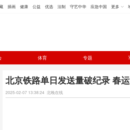
藏
插画
健康
公益
优选
法制
守艺中华
应急中国
更多
会
体育
专题
北京铁路单日发送量破纪录 春
2025-02-07 13:38:24
北晚在线