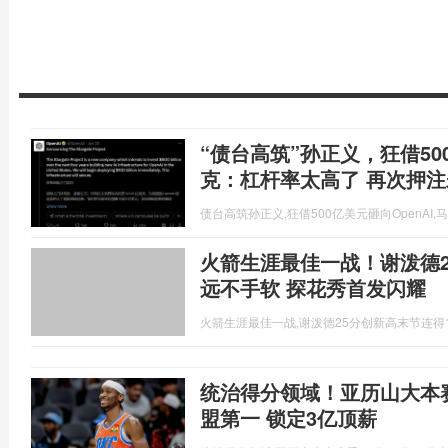
“债台高筑”孙正义，狂借50
克：杠杆率太高了 再次押注
债台高筑孙正义,狂借500亿美元砸向OpenAI,
火箭生涯最佳一战！谢泼德2
远不手软 探花秀首发闪耀
火箭生涯最佳一战,谢泼德25分创新高末节连得
统治得分领域！亚历山大本赛
盟第一 锁定3亿顶薪