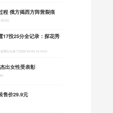
过程 俄方揭西方阵营裂痕
:55:53
17投25分全记录：探花秀
探花秀打出来了
2025-03-04 14:10:01
 杰出女性受表彰
:40
售价29.9元