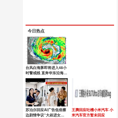
今日热点
台风白海豚即将进入48小
时警戒线 直奔华东沿海创
纪录
苏泊尔回应AI广告低俗擦
王腾回应吐槽小米汽车 小
边剧情争议“大叔进女澡
米汽车官方暂未回应