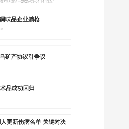
次数均联盟第一
2025-03-04 14:13:57
 调味品企业躺枪
13
美乌矿产协议引争议
艺术品成功回归
湖人更新伤病名单 关键对决