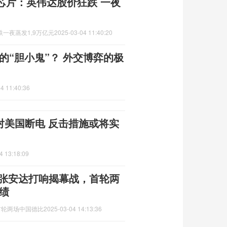
芯片：英伟达股价狂跌 一夜
一夜蒸发1,9万亿元
2025-03-04 11:40:20
的“胆小鬼”？ 外交博弈的极
4 11:40:36
对美国断电 反击措施或将实
4 13:18:09
：张安达打响揭幕战，首轮两
绩
首轮两场中国德比
2025-03-04 14:13:36