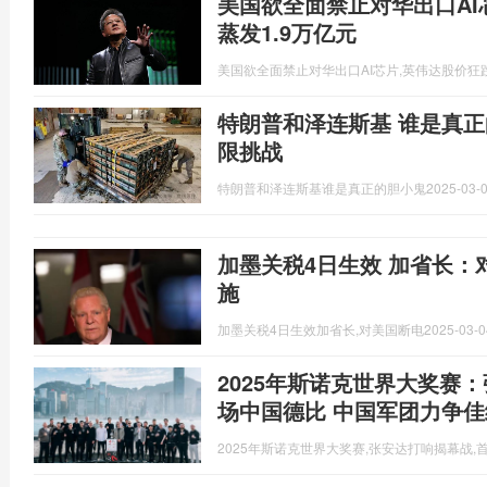
美国欲全面禁止对华出口AI
蒸发1.9万亿元
美国欲全面禁止对华出口AI芯片,英伟达股价狂跌
特朗普和泽连斯基 谁是真正
限挑战
特朗普和泽连斯基谁是真正的胆小鬼
2025-03-0
加墨关税4日生效 加省长：
施
加墨关税4日生效加省长,对美国断电
2025-03-0
2025年斯诺克世界大奖赛
场中国德比 中国军团力争佳
2025年斯诺克世界大奖赛,张安达打响揭幕战,