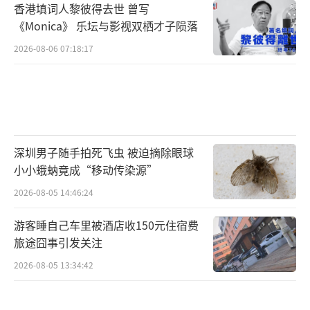
香港填词人黎彼得去世 曾写
《Monica》 乐坛与影视双栖才子陨落
2026-08-06 07:18:17
深圳男子随手拍死飞虫 被迫摘除眼球
小小蛾蚋竟成“移动传染源”
2026-08-05 14:46:24
游客睡自己车里被酒店收150元住宿费
旅途囧事引发关注
2026-08-05 13:34:42