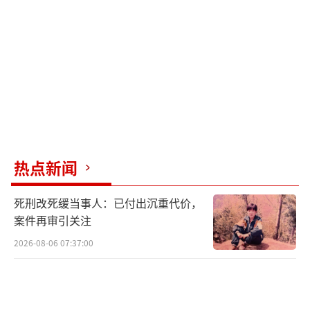
别具一格，幽默风趣的语言和互动深受观众喜
爱。刘大锁以其贴近生活的幽默故事引发共
鸣。何欢、哈哈曹等喜剧演员也各有特色，他
们的表演将为观众带来无限欢乐。
此外，湖南卫视蛇年春晚还邀请了多位知
名主持人和演员。何炅、汪涵、齐思钧等主持
人经验丰富，确保晚会顺利进行。祝绪丹、任
热点新闻
敏、左小青、赵雅芝等演员的加盟，为春晚增
添了一抹亮丽色彩。还有陈香水、刘欢、李紫
死刑改死缓当事人：已付出沉重代价，
婷、刘宇宁等歌手以及普阿山、李治良、李莎
案件再审引关注
旻子等艺人，他们将在春晚舞台上各展所长，
2026-08-06 07:37:00
共同呈现一场精彩的文化盛宴。如此强大的阵
容让人充满期待。每位观众心中都有自己最期
待的明星。无论你是想看华晨宇的震撼表演，