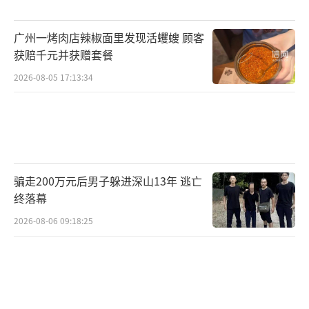
还是时代少年团的活力四射，或是喜剧演员带
广州一烤肉店辣椒面里发现活蠼螋 顾客
来的欢乐笑声，都让我们一起期待1月23日19:3
获赔千元并获赠套餐
0湖南卫视春晚的精彩呈现，共度一个难忘的灵
2026-08-05 17:13:34
动中国年！
（责任编辑：张蕾）
骗走200万元后男子躲进深山13年 逃亡
终落幕
2026-08-06 09:18:25