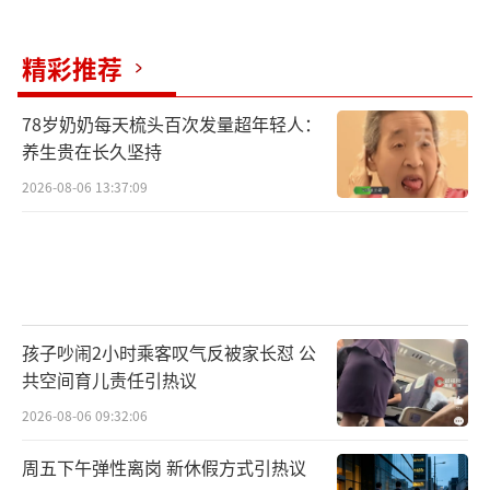
考，所有科目都取得了好成绩，最终被北大录
取。学弟学妹们纷纷向他借数学课本和笔记，
精彩推荐
却发现他的课本上没有任何字迹。尽管如此，
王圣阳还是愿意分享自己的学习心得，强调学
78岁奶奶每天梳头百次发量超年轻人：
习应该是一种美好的体验，而不是负担。他的
养生贵在长久坚持
经历证明了兴趣是最好的老师。
2026-08-06 13:37:09
（责任编辑：卢其龙 CN070）
孩子吵闹2小时乘客叹气反被家长怼 公
共空间育儿责任引热议
2026-08-06 09:32:06
周五下午弹性离岗 新休假方式引热议