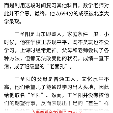
而是利用这段时间复习其他科目，数学老师对
此并不介意。最终，他以694分的成绩被北京大
学录取。
王圣阳是山东即墨人，家庭条件一般。小
时候，他在学校里表现平平，既不贪玩也不爱
学习，上课时经常走神。父母和老师尝试了各
种方法，但都无法改变他的状况，成绩一直下
滑，成了班级里的“老面孔”。
王圣阳的父母是普通工人，文化水平不
高，他们希望儿子能通过学习出人头地，因此
给他取名“圣阳”。然而，王圣阳并没有按他
们的期望行事，反而表现出十足的“差生”样
儿，令父母心痛不已。后来，父母不再逼迫他
点击查看全文(剩余
72
%)