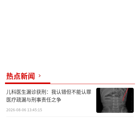
师的错误，并且解题速度比老师还快。老师也
为他发愁，因为他总是提出一些难以回答的问
题。王圣阳逐渐成为全班同学的偶像，大家对
他如何迅速解题感到好奇。
随着时间推移，课本和习题册里的知识已
经不能满足王圣阳的需求。他开始参加各种数
学竞赛，持续挑战自己。尽管他在数学方面表
热点新闻
现出色，但在其他科目的成绩却不理想。不
儿科医生漏诊获刑：我认错但不能认罪
过，他在物理、化学和生物这些理科方面有很
医疗疏漏与刑事责任之争
强的领悟力，文科稍弱一些，但这并不影响他
2026-08-06 13:45:15
的总成绩排在前列。
初中毕业后，王圣阳进入即墨一中。高中
时，他再次表现出上课不专心的情况，这让父