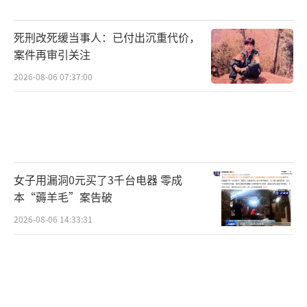
母非常担心。经过交流，父母了解到他早已自
死刑改死缓当事人：已付出沉重代价，
学完高中数学知识，认为课堂内容过于简单，
案件再审引关注
不如用来学习其他科目。王圣阳每次考试都能
2026-08-06 07:37:00
取得高分，这让他父母相信了他的说法。
尽管不上数学课，王圣阳每次数学考试都
能拿到高分。数学老师对他表示理解，不再要
求他认真听课。在老师的帮助下，他参加了很
女子用漏洞0元买了3千台电器 零成
多数学竞赛，并取得了优异成绩。学校甚至给
本“薅羊毛”案告破
了他保送名额，但他拒绝了，选择参加高考。
2026-08-06 14:33:31
第一次高考，王圣阳数学满分，但由于偏
科未能考上北大。他决定复读一年，专注于补
足其他科目的短板。第二年，他再次参加高