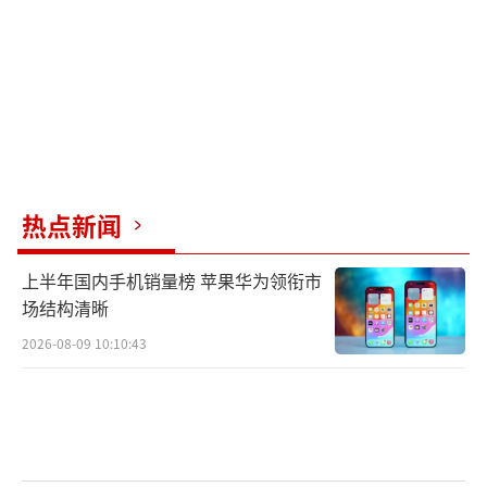
由于原教练里巴需要手术治疗，她临时携手阿
根廷教练博蒂尼开启2025赛季。新教练带来了
新的意见，整个团队磨合得不错。郑钦文对冬
训很满意，新教练注重细节，帮助她在技术上
取得进步。
作为澳网揭幕战选手，郑钦文的入场颇具
热点新闻
特色。走过长长的甬道，通道两边是巨大的冠
军墙，其中包括她的老乡及偶像李娜。今天的
上半年国内手机销量榜 苹果华为领衔市
比赛顺利晋级，郑钦文下一轮可能面对12号种
场结构清晰
子施耐德。如果通过这一关，她将遭遇2024年
2026-08-09 10:10:43
澳网冠军萨巴伦卡。郑钦文表示，无论在哪个
轮次遇到对手都无所谓，她希望能战胜所有对
手，成为冠军。
（责任编辑：张小花 TT1000）