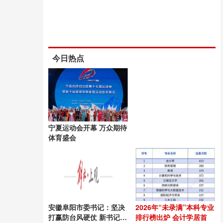
今日热点
宁夏运动会开幕 万众期待
体育盛会
安徽阜阳市委书记：坚决
2026年“未录满”本科专业
打赢防台风硬仗 新书记上
排行榜出炉 会计学居首