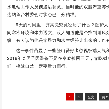
水电站工作人员偶遇后获救。当时他的双腿严重冻
达钓鱼台村委会时状态已十分糟糕。
9天的时间里，齐某亮究竟经历了什么？医护
间寒冷环境和体力透支。没人知道他是否找到避风
纷，有人认为他是靠毅力和求生经验走出来的，也有
这一事件凸显了一些登山爱好者忽视极端天气
2018年某男子因装备不足在秦岭被困三天，靠吃
们：挑战自然一定要量力而行。
1
2
全文
共
2