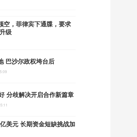
领空，菲律宾下通牒，要求
升级
地 巴沙尔政权垮台后
5:09
好 分歧解决开启合作新篇章
55:11
8亿美元 长期资金短缺挑战加