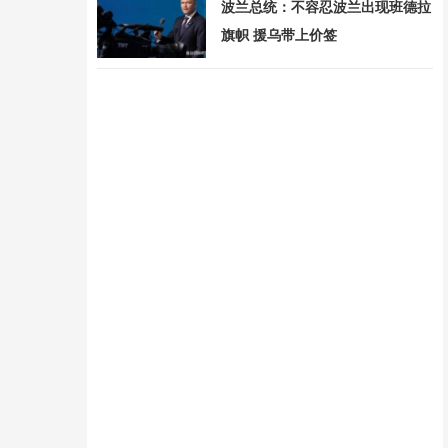
波兰总统：不容忍波兰出现班德拉
旗帜 援乌带上价签