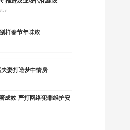
兴 推进农业现代化建设
8:09
 别样春节年味浓
5后夫妻打造梦中情房
显著成效 严打网络犯罪维护安