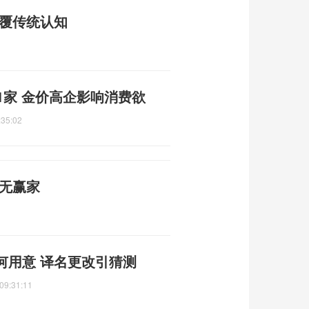
颠覆传统认知
1家 金价高企影响消费欲
:35:02
战无赢家
何用意 译名更改引猜测
09:31:11