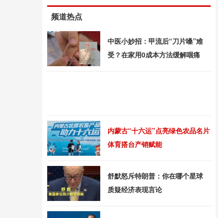
频道热点
中医小妙招：甲流后“刀片嗓”难
受？在家用0成本方法缓解咽痛
内蒙古“十六运”点亮绿色农品名片
体育搭台产销赋能
舒默怒斥特朗普：你在哪个星球
质疑经济表现言论