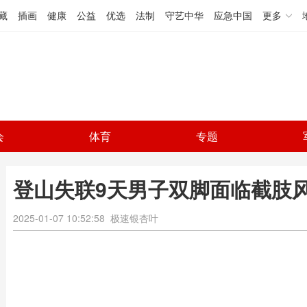
藏
插画
健康
公益
优选
法制
守艺中华
应急中国
更多
会
体育
专题
登山失联9天男子双脚面临截肢风
2025-01-07 10:52:58
极速银杏叶