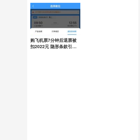
任引领抗灾
购飞机票7分钟后退票被
扣2022元 隐形条款引争
议