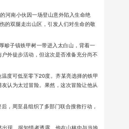
岁的河南小伙因一场登山意外陷入生命绝
冻伤的双腿走出山区，引发人们对生命的敬
至县厚畛子镇铁甲树一带进入太白山，背着一
与户外徒步活动，但这次是否准备充分尚不
温度可低至零下20度。齐某亮选择的铁甲
网友认为太过冒险。果然，这次冒险让他从
警后，周至县组织了多部门联合搜救行动，
带突然出现。据知情者透露，他在山林中与当地