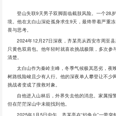
登山失联9天男子双脚面临截肢风险。一个28
境。他在太白山深处孤身求生9天，最终带着严重
畏与思考。
2024年12月27日深夜，齐某亮从西安市周
只黄色双肩包。他年轻时就喜欢挑战极限，多次参
清楚。
太白山作为秦岭主峰，冬季气候极其恶劣，夜晚
树路线险峻且少有人行。他的深夜单人攀登让不少
挑战者变成了搜救对象。
自他进入山林后，外界失去他的消息。家属报
但在茫茫深山中未能找到他。
2025年1月5日中午，齐某亮在“钓鱼台”一