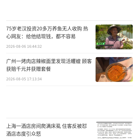
75岁老汉投资20多万养鱼无人收购 热
心网友：给他结现钱，都不容易
2026-08-06 16:44:32
广州一烤肉店辣椒面里发现活蠼螋 顾客
获赔千元并获赠套餐
2026-08-05 17:13:34
上海一酒店房间爬满床虱 住客反被怼
酒店态度引众怒