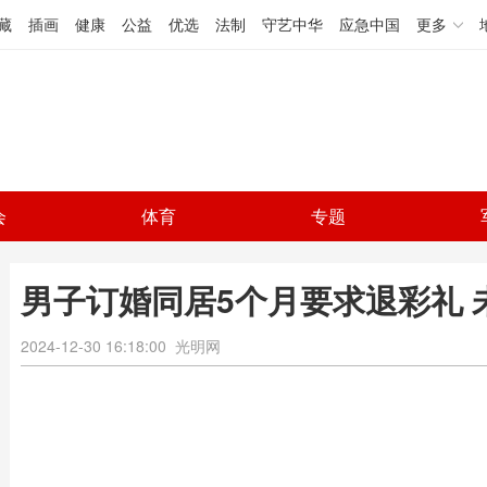
藏
插画
健康
公益
优选
法制
守艺中华
应急中国
更多
会
体育
专题
男子订婚同居5个月要求退彩礼 
2024-12-30 16:18:00
光明网