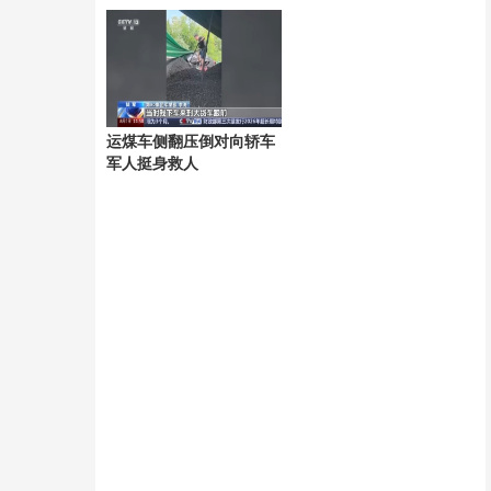
润激增
批90后千万富豪或将诞生
IPO价格超预期
运煤车侧翻压倒对向轿车
军人挺身救人