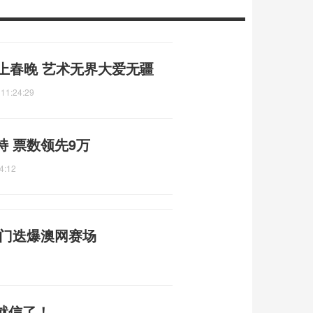
上春晚 艺术无界大爱无疆
 11:24:29
 票数领先9万
4:12
冷门迭爆澳网赛场
就信了！