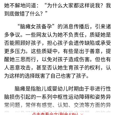
她不解地问道：“为什么大家都这样说我？我
到底做错了什么？”
“脑瘫女孩备孕”的消息传播后，引来诸
多争议。一些网友认为她不负责任，质疑她是
否能照顾好孩子，担心孩子会遗传缺陷或承受
更多压力。这些质疑中，有些是出于善意，提
醒她三思而行，以免对孩子造成伤害。但也有
人恶意攻击，甚至否认她生育孩子的权利，认
为这样的选择既害了自己也害了孩子。
脑瘫是指胎儿或婴幼儿时期由于非进行性
脑损伤引起的一系列中枢性运动障碍和姿势异
常问题，常伴有感觉、认知、交流等方面的异
常，以及可能的癫痫或骨骼肌肉问题。但脑瘫
点击查看全文(剩余
53
%)