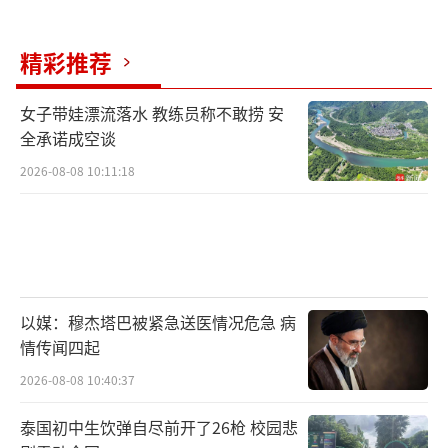
精彩推荐
女子带娃漂流落水 教练员称不敢捞 安
全承诺成空谈
2026-08-08 10:11:18
以媒：穆杰塔巴被紧急送医情况危急 病
情传闻四起
2026-08-08 10:40:37
泰国初中生饮弹自尽前开了26枪 校园悲