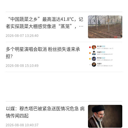
“中国蔬菜之乡”最高温达41.8℃，记
者实探蔬菜大棚感觉像进“蒸笼”，有
村民称只能凌晨两点起来干活
2026-08-07 13:26:40
多个明星演唱会取消 粉丝损失谁来承
担？
2026-08-08 15:10:49
以媒：穆杰塔巴被紧急送医情况危急 病
情传闻四起
2026-08-08 10:40:37