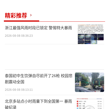
务周期，比如半年或者是一年，根据会员套餐
不同，在有效期内为会员介绍4到12位优质相亲
精彩推荐
对象。
浙江最强风雨时段已锁定 警惕特大暴雨
据红网报道，很多婚介介绍的相亲对象都
2026-08-08 08:36:23
是包装好的婚托。见面后，他们会跟对方浅聊
表示有共同话题，回去通过微信保持联系，等
充分获取对方信任，就以投资理财等高收益方
式推荐对方购买，骗取钱财后再以各种不合适
为由“玩消失”……但是在婚介记录上，是完
泰国初中生饮弹自尽前开了26枪 校园悲
成了一定量的服务。
剧震动全国
2026-08-08 08:13:11
网友分享付费相亲平台套路。红网
北京多站点小时雨量下到全国第一 暴雨
婚托每次见面都能获得500元以内的报酬，
破纪录