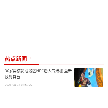
段时间后发现，无论他投入多少，对方还是会
以各种理由进行推托。
平台聊天页面。新闻截图
在另一案例中，山东的刘杨先生在支付了
不少聊天费用后却被对方拉黑。
在某品牌手机应用商店，“我C语音”自称
热点新闻
是一款专注聊天、交友、组CP的社交应
用，“找游戏伴侣，找恋人伴侣，聊你所聊，
36岁男演员成景区NPC后人气爆棚 重新
找到舞台
见你所见。”
2026-08-08 08:50:22
刘杨说，注册软件后，他3个小时刷了三千
多元的礼物，对方说可以线下见面交流，但等
他再发信息时，发现对方已经把他拉黑了。随