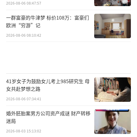
2026-08-06 08:47:57
一群富豪的牛津梦 标价108万：富豪们
欧洲“穷游”记
2026-08-06 08:10:42
41岁女子为鼓励女儿考上985研究生 母
女共赴梦想之路
2026-08-06 07:34:41
婚外胚胎案男方公司资产成谜 财产转移
迷局
2026-08-03 15:13:02