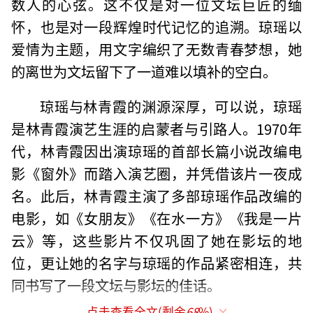
数人的心弦。这不仅是对一位文坛巨匠的缅
怀，也是对一段辉煌时代记忆的追溯。琼瑶以
爱情为主题，用文字编织了无数青春梦想，她
的离世为文坛留下了一道难以填补的空白。
琼瑶与林青霞的渊源深厚，可以说，琼瑶
是林青霞演艺生涯的启蒙者与引路人。1970年
代，林青霞因出演琼瑶的首部长篇小说改编电
影《窗外》而踏入演艺圈，并凭借该片一夜成
名。此后，林青霞主演了多部琼瑶作品改编的
电影，如《女朋友》《在水一方》《我是一片
云》等，这些影片不仅巩固了她在影坛的地
位，更让她的名字与琼瑶的作品紧密相连，共
同书写了一段文坛与影坛的佳话。
点击查看全文(剩余
68
%)