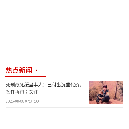
记”。这些看似平常的对话如今却成了珍贵的
回忆，让人感叹岁月的无情。
从另一个角度来看，琼瑶的离世也引发了
对文坛现状的深思。在当今快节奏、高压力的
社会中，文学似乎逐渐被边缘化，快餐文化、
网络文学大行其道。琼瑶的作品以其独特的艺
术魅力和深刻的思想内涵成为那个时代文学的
热点新闻
代表。她的离世让我们意识到，文学的价值不
死刑改死缓当事人：已付出沉重代价，
仅在于其娱乐功能，更在于其能够触动人心、
案件再审引关注
启迪思想的力量。
2026-08-06 07:37:00
有人认为琼瑶的作品过于理想化，甚至有
些“玛丽苏”倾向，不符合现实社会的复杂
性。但不可否认的是，她的作品在情感描绘上