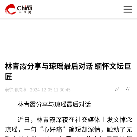
林青霞分享与琼瑶最后对话 缅怀文坛巨
匠
老徐聊跨境
2024-12-05 11:30:45
林青霞分享与琼瑶最后对话
近日，林青霞深夜在社交媒体上发文悼念
琼瑶，一句“心好痛”简短却深情，触动了无