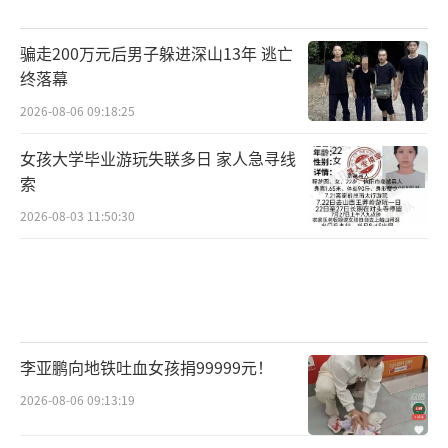
骗走200万元后男子躲进深山13年 逃亡
终落幕
2026-08-06 09:18:25
女孩大学毕业游玩失联多日 家人急寻线
索
2026-08-03 11:50:30
李亚鹏向地铁吐血女孩捐99999元！
2026-08-06 09:13:19