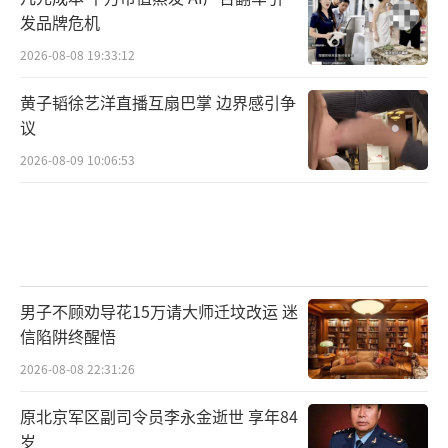
发品牌危机
2026-08-08 19:33:12
黄子韬徐艺洋直播互扇巴掌 边界感引争
议
2026-08-09 10:06:53
男子不顾劝导花15万请大师迁坟改运 迷
信陷阱终醒悟
2026-08-08 22:31:26
原北京军区副司令员李永金逝世 享年84
岁