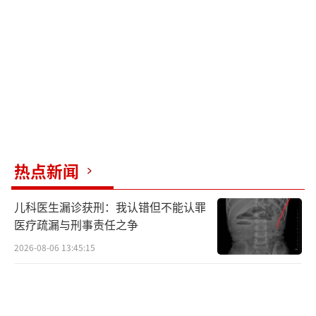
为能力，但可以通过获得赔偿、继承遗赠、接
受赠予等方式成为“有产人士”。这些财产的
所有权归属于未成年人，其合法权益应当受到
保护。财产监管人并非未成年人财产的所有
者，若侵犯未成年人财产权益，未成年人或其
监护人有权追究法律责任。本案中，三个孩子
失去了父亲，仅留下事故赔偿金，然而这笔钱
热点新闻
却被二伯夫妻在两年多时间内全部支用，亲情
在金钱面前显得脆弱。法院判决结果充分体现
儿科医生漏诊获刑：我认错但不能认罪
了对未成年人财产权益的保护，也提醒监护人
医疗疏漏与刑事责任之争
应当按照最有利于被监护人的原则履行职责，
2026-08-06 13:45:15
有助于引导家庭成员树立正确的家庭观念和价
值观念，促进良好家风的形成和传承。
（责任编