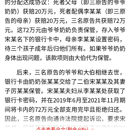
的分配达成协议：死者父母（即三原告的爷爷
奶奶）获赔20万元，死者配偶李某某（即三原
告的母亲）获赔20万元，三名原告共获赔72万
元。这72万元由爷爷奶奶负责保管，存入爷爷
宋某名下的银行卡中，母亲李某某设置密码，
待三个孩子成年后归他们所有。如果爷爷奶奶
身体出现问题，该款项则由大伯代为保管。
后来，三名原告的爷爷和大伯相继去世，
银行卡由奶奶张某某交给了二伯宋某某及其妻
子厉某某保管。宋某某夫妇从李某某处获取了
银行卡密码，并在2019年6月至2021年11月期
间将卡内的72万元全部支用完毕且拒绝归还。
因此，三名原告向通许法院提起诉讼，要求宋
某某、厉某某及张某某返还这笔不当得利的72
点击查看全文(剩余
60
%)