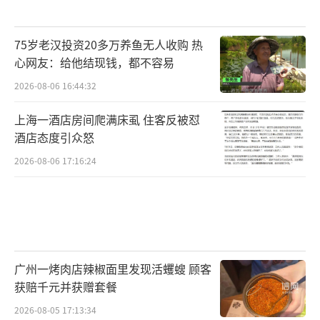
75岁老汉投资20多万养鱼无人收购 热
心网友：给他结现钱，都不容易
2026-08-06 16:44:32
上海一酒店房间爬满床虱 住客反被怼
酒店态度引众怒
2026-08-06 17:16:24
广州一烤肉店辣椒面里发现活蠼螋 顾客
获赔千元并获赠套餐
2026-08-05 17:13:34