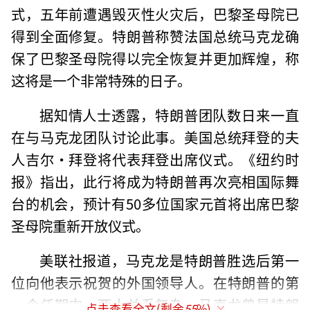
式，五年前遭遇毁灭性火灾后，巴黎圣母院已
得到全面修复。特朗普称赞法国总统马克龙确
保了巴黎圣母院得以完全恢复并更加辉煌，称
这将是一个非常特殊的日子。
据知情人士透露，特朗普团队数日来一直
在与马克龙团队讨论此事。美国总统拜登的夫
人吉尔·拜登将代表拜登出席仪式。《纽约时
报》指出，此行将成为特朗普再次亮相国际舞
台的机会，预计有50多位国家元首将出席巴黎
圣母院重新开放仪式。
美联社报道，马克龙是特朗普胜选后第一
位向他表示祝贺的外国领导人。在特朗普的第
一个任期内，两人关系复杂。马克龙曾是特朗
点击查看全文(剩余
55
%)