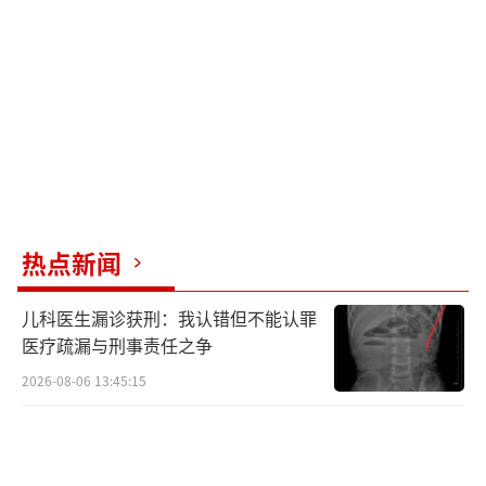
的女婿贾里德·库什纳的父亲查尔斯·库什纳
为美国驻法国大使。
巴黎圣母院于2019年4月15日起火，尖塔
倒塌、屋顶焚毁。修复工作总共花费了近7亿欧
元。当地时间12月7日和8日将举行巴黎圣母院
重新开放仪式。届时，只有受邀宾客准许进入
教堂前广场以及教堂内部，教堂内部最多可容
热点新闻
纳3000人。
（责任编辑：张小花 TT1000）
儿科医生漏诊获刑：我认错但不能认罪
医疗疏漏与刑事责任之争
2026-08-06 13:45:15