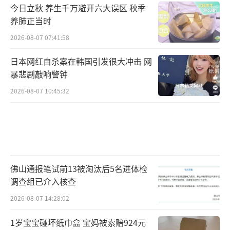
今日立秋 养生千万避开六大误区 秋季
养肺正当时
2026-08-07 07:41:58
日本网红自杀案在韩国引发很大冲击 网
暴悲剧敲响警钟
2026-08-07 10:45:32
佛山通报笔试前13被淘汰后5名进体检
调查组已介入核查
2026-08-07 14:28:02
1岁宝宝碰坏纸巾盒 宝妈被索赔924元