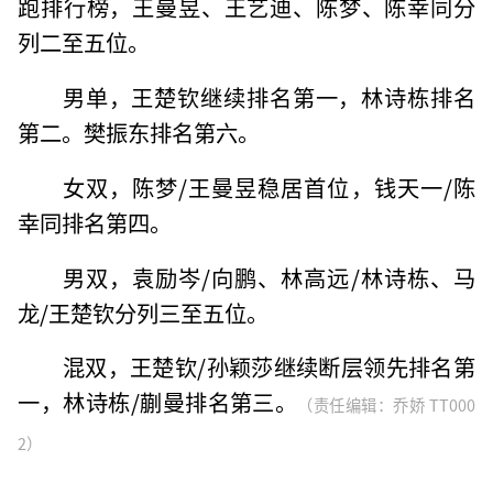
跑排行榜，王曼昱、王艺迪、陈梦、陈幸同分
列二至五位。
男单，王楚钦继续排名第一，林诗栋排名
第二。樊振东排名第六。
女双，陈梦/王曼昱稳居首位，钱天一/陈
幸同排名第四。
男双，袁励岑/向鹏、林高远/林诗栋、马
龙/王楚钦分列三至五位。
混双，王楚钦/孙颖莎继续断层领先排名第
一，林诗栋/蒯曼排名第三。
（责任编辑：乔娇 TT000
2）