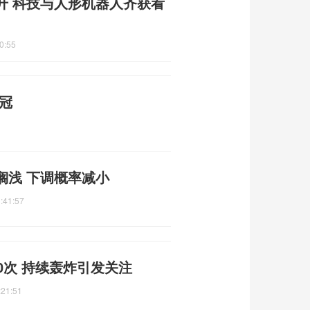
升 科技与人形机器人齐获看
0:55
冠
搁浅 下调概率减小
:41:57
0次 持续轰炸引发关注
:21:51