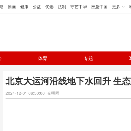
藏
插画
健康
公益
优选
法制
守艺中华
应急中国
更多
会
体育
专题
北京大运河沿线地下水回升 生
2024-12-01 06:50:00
光明网