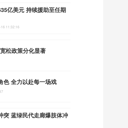
35亿美元 持续援助至任期
-16 11:32:16
球宽松政策分化显著
角色 全力以赴每一场戏
37
冲突 蓝绿民代走廊爆肢体冲