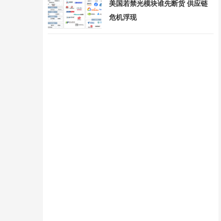
美国若禁光模块谁先断货 供应链
危机浮现