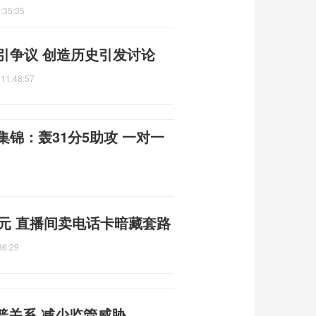
:35:35
引争议 创造历史引发讨论
 11:48:57
集锦：轰31分5助攻 一对一
9元 直播间卖电话卡暗藏套路
36:29
普关系 减少监管威胁