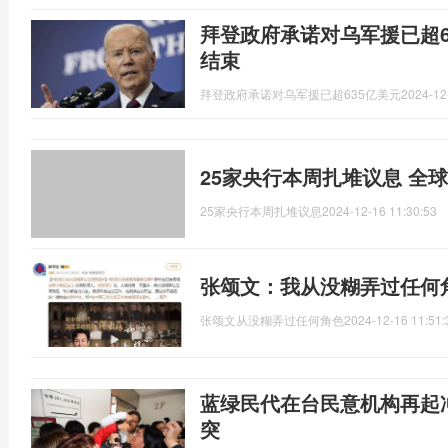
拜登政府承诺对乌军援已超6
结束
拜登政府承诺对乌军援已超635亿美元
2024-12
25家央行本周扎堆议息 全
25家央行本周扎堆议息
2024-12-16 11:30:53
张颂文：我从没糊弄过任何
张颂文从没糊弄过任何角色
2024-12-16 11:51:
蓝绿民代在台民意机构再起
突