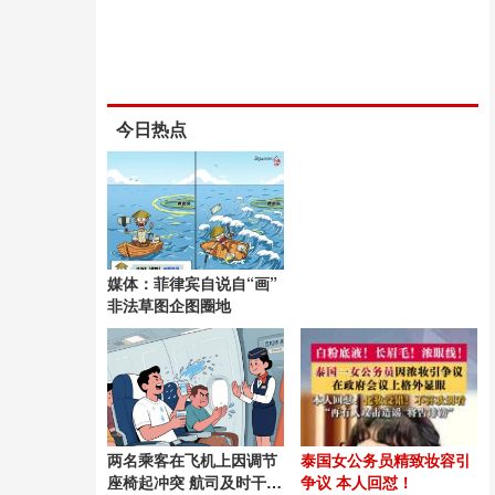
今日热点
媒体：菲律宾自说自“画”
非法草图企图圈地
两名乘客在飞机上因调节
泰国女公务员精致妆容引
座椅起冲突 航司及时干预
争议 本人回怼！