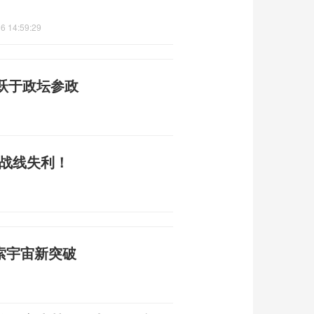
6 14:59:29
跃于政坛参政
部战线失利！
索宇宙新突破