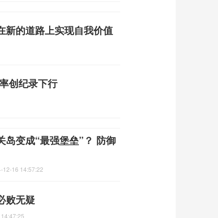
在新的道路上实现自我价值
益率创纪录下行
岛变成“最强堡垒”？ 防御
-12-16 14:57:22
必败无疑
 14:47:25