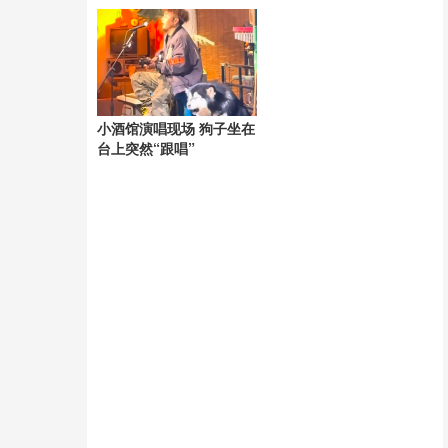
肆意操控自己半生
小酒馆演唱现场 狗子坐在
台上突然“跟唱”