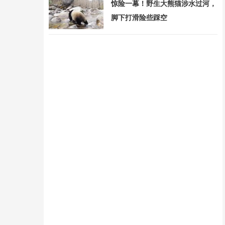
惊险一幕！野生大熊猫涉水过河，
脚下打滑险些踩空