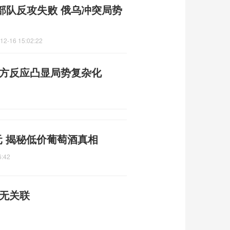
部队反攻失败 俄乌冲突局势
12-16 15:02:22
各方反应凸显局势复杂化
元 揭秘低价葡萄酒真相
6:42
司无关联