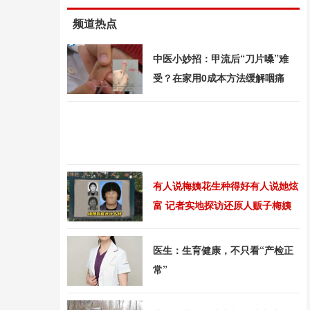
频道热点
中医小妙招：甲流后“刀片嗓”难
受？在家用0成本方法缓解咽痛
有人说梅姨花生种得好有人说她炫
富 记者实地探访还原人贩子梅姨
真实面目
医生：生育健康，不只看“产检正
常”