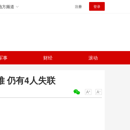
地方频道
注册
登录
军事
财经
滚动
难 仍有4人失联
关键词：