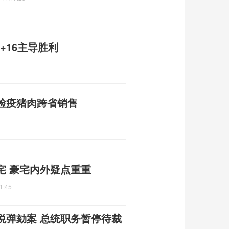
+16主导胜利
检疫猪肉跨省销售
宅 豪宅内外疑点重重
1:45
悦弹劾案 总统职务暂停待裁