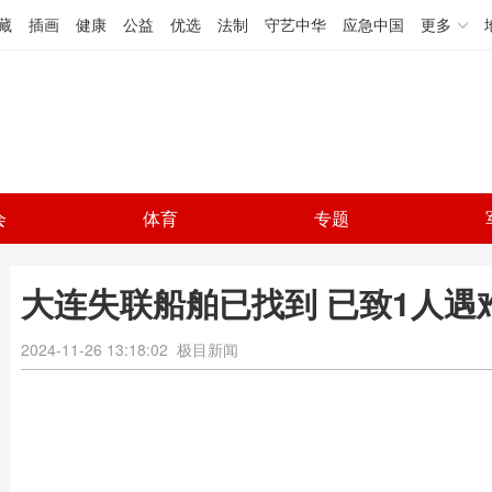
藏
插画
健康
公益
优选
法制
守艺中华
应急中国
更多
会
体育
专题
大连失联船舶已找到 已致1人遇
2024-11-26 13:18:02
极目新闻