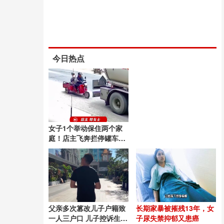
今日热点
女子1个举动保住两个家
庭！店主飞奔拦停罐车救
下2位老人
父亲多次篡改儿子户籍致
长期家暴被摧残13年，女
一人三户口 儿子控诉生父
子尿失禁抑郁又患癌