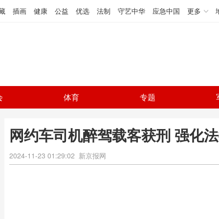
藏
插画
健康
公益
优选
法制
守艺中华
应急中国
更多
会
体育
专题
网约车司机醉驾载客获刑 强化
2024-11-23 01:29:02
新京报网