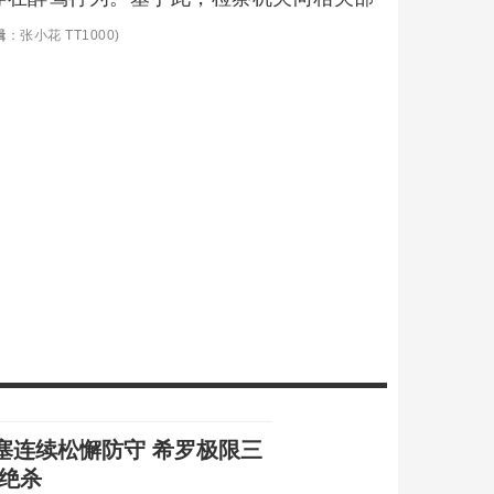
辑
：张小花 TT1000)
塞连续松懈防守 希罗极限三
绝杀