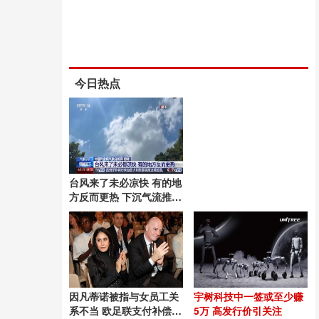
今日热点
台风来了未必凉快 有的地
方反而更热 下沉气流推高
温
因凡蒂诺被指与女员工关
宇树科技中一签或至少赚
系不当 欧足联支付补偿金
5万 高发行价引关注