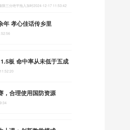
极限三分绝平拖入加时
2024-12-17 11:53:42
余年 孝心佳话传乡里
:52:56
11.5板 命中率从未低于五成
11:52:20
赛，合理使用国防资源
9:34