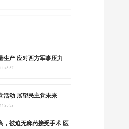
量生产 应对西方军事压力
11:45:57
党活动 展望民主党未来
11:26:32
高，被迫无麻药接受手术 医