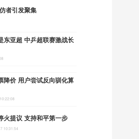
模仿者引发聚集
是东亚超 中乒超联赛激战长
08
票降价 用户尝试反向驯化算
10:22:08
停火提议 支持和平第一步
7 10:31:54