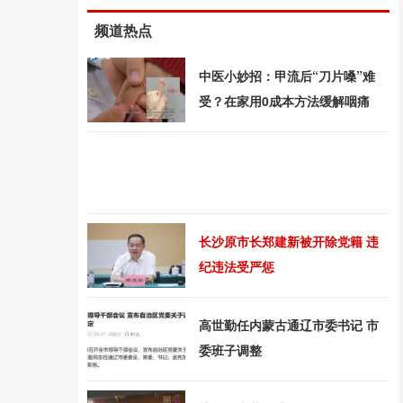
频道热点
中医小妙招：甲流后“刀片嗓”难
受？在家用0成本方法缓解咽痛
长沙原市长郑建新被开除党籍 违
纪违法受严惩
高世勤任内蒙古通辽市委书记 市
委班子调整