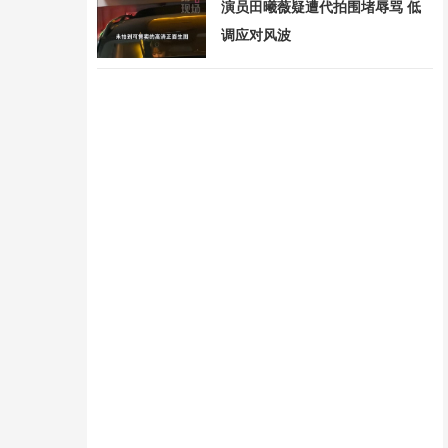
演员田曦薇疑遭代拍围堵辱骂 低
调应对风波