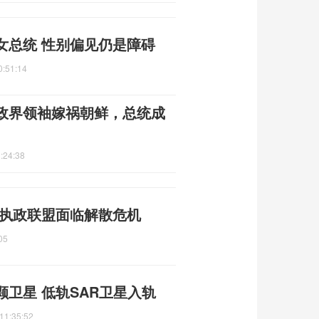
女总统 性别偏见仍是障碍
0:51:14
政界领袖嫁祸朝鲜，总统成
:24:38
 执政联盟面临解散危机
05
卫星 低轨SAR卫星入轨
11:35:52