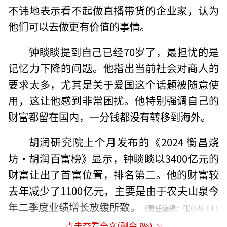
不讳地表示看不起做直播带货的企业家，认为
他们可以去做更有价值的事情。
钟睒睒提到自己已经70岁了，最担忧的是
记忆力下降的问题。他指出当前社会对商人的
要求太多，尤其是关于爱国这个话题被随意使
用，这让他感到非常困扰。他特别强调自己的
财富都留在国内，一分钱都没有转移到海外。
胡润研究院上个月发布的《2024 衡昌烧
坊・胡润百富榜》显示，钟睒睒以3400亿元的
财富让出了首富位置，排名第二。他的财富较
去年减少了1100亿元，主要是由于农夫山泉今
年二季度业绩增长放缓所致。
（责任编辑：张小花 TT1
点击查看全文(剩余
1
%)
000）