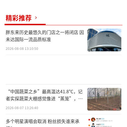
精彩推荐
胖东来历史最悠久的门店之一将闭店 因
未达国际一流品质标准
2026-08-08 13:10:50
“中国蔬菜之乡”最高温达41.8℃，记
者实探蔬菜大棚感觉像进“蒸笼”，有
村民称只能凌晨两点起来干活
2026-08-07 13:26:40
多个明星演唱会取消 粉丝损失谁来承