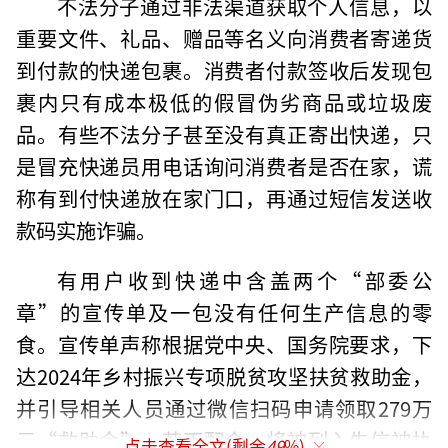
不法分子通过非法渠道获取个人信息，以
重要文件、礼品、赠品等名义向消费者寄递货
到付款的快递包裹。消费者付款签收后发现包
裹内只有成本极低的假冒伪劣商品或垃圾废
品。有些不法分子甚至没有真正寄出快递，只
是冒充快递员用电话询问消费者是否在家，谎
称有到付快递放在家门口，再通过短信发送收
款码实施诈骗。
有用户收到快递中含盖两个“部委公
章”的宣传单及一包没有任何生产信息的零
食。宣传单声称根据党中央、国务院要求，下
达2024年乡村振兴专项脱贫攻坚扶贫救助金，
并引导相关人员通过微信扫码申请领取279万
元“救助金”。若不配合，将被列入失信被执
点击查看全文(剩余
49
%)