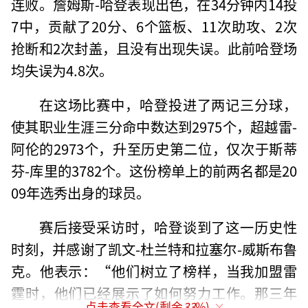
连败。詹姆斯-哈登表现出色，在34分钟内14投
7中，贡献了20分、6个篮板、11次助攻、2次
抢断和2次封盖，且没有出现失误。此前哈登场
均失误为4.8次。
在这场比赛中，哈登投进了两记三分球，
使其职业生涯三分命中数达到2975个，超越雷-
阿伦的2973个，升至历史第二位，仅次于斯蒂
芬-库里的3782个。这份榜单上的前两名都是20
09年选秀出身的球员。
赛后接受采访时，哈登谈到了这一历史性
时刻，并感谢了凯文-杜兰特和拉塞尔-威斯布鲁
克。他表示：“他们树立了榜样，当我加盟雷
霆时，他们已经展示了如何努力工作。那三年
点击查看全文(剩余
33
%)