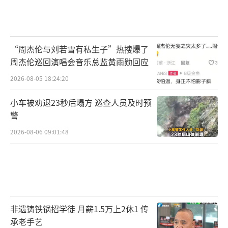
“周杰伦与刘若雪有私生子”热搜爆了
周杰伦巡回演唱会音乐总监黄雨勋回应
2026-08-05 18:24:20
小车被劝退23秒后塌方 巡查人员及时预
警
2026-08-06 09:01:48
非遗铸铁锅招学徒 月薪1.5万上2休1 传
承老手艺