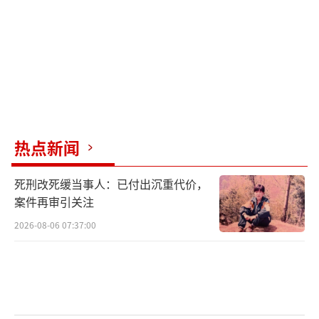
泽连斯基呼吁将俄乌冲突列入即将举行的G
20峰会议程，并与加拿大总理特鲁多讨论了实
现公正持久和平的计划。然而，俄罗斯外交部
无任所大使别尔德耶夫表示，尽管有人试图将G
20议程政治化，但俄罗斯的利益仍将得到充分
保障。
热点新闻
（责任编辑：张小花 TT1000）
死刑改死缓当事人：已付出沉重代价，
案件再审引关注
2026-08-06 07:37:00