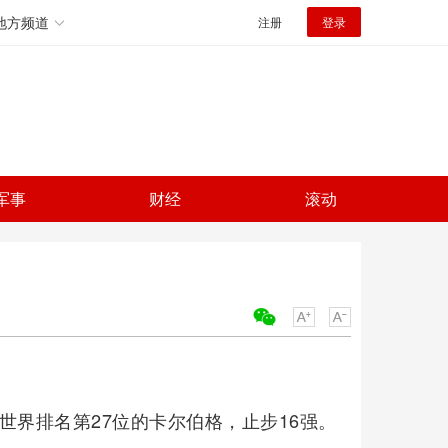
地方频道
注册
登录
军事
财经
滚动
关键词：
敌世界排名第27位的卡尔伯格，止步16强。