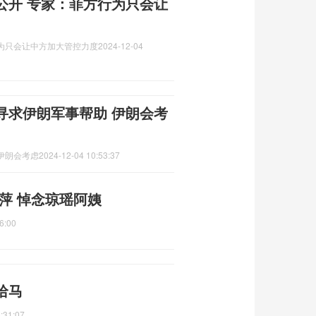
公开 专家：菲方行为只会让
为只会让中方加大管控力度
2024-12-04
寻求伊朗军事帮助 伊朗会考
伊朗会考虑
2024-12-04 10:53:37
萍 悼念琼瑶阿姨
6:00
哈马
:31:07