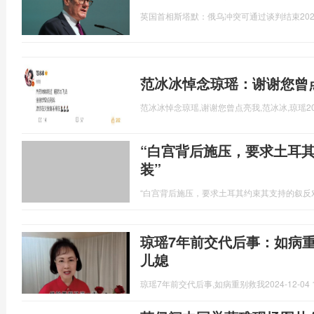
英国首相斯塔默：俄乌冲突可通过谈判结束
202
范冰冰悼念琼瑶：谢谢您曾
范冰冰悼念琼瑶,谢谢您曾点亮我,范冰冰,琼瑶
2
“白宫背后施压，要求土耳
装”
“白宫背后施压，要求土耳其约束其支持的叙反
琼瑶7年前交代后事：如病
儿媳
琼瑶7年前交代后事,如病重别救我
2024-12-04 