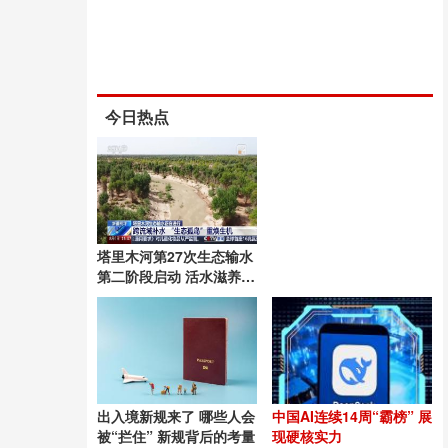
今日热点
塔里木河第27次生态输水
第二阶段启动 活水滋养绿
洲
出入境新规来了 哪些人会
中国AI连续14周“霸榜” 展
被“拦住” 新规背后的考量
现硬核实力