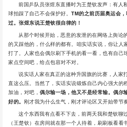
前国乒队员张煜东直播时为王楚钦发声：有人
球拍踩了自己不会保护好。
TM的之前历届奥运会
过。张煜东说王楚钦很自律的！
从那个时候开始，恶意的发泄的在网络上舆论
的又踩他的，什么样的都有。咱实话实说，你让人
打了。人家也会偶尔刷下手机的看一看，也有自己
家点空间吧，给点包容对不对。
说实话人家在真正的这种升国旗的比赛，人家
直这么压。当然了，实话实说锻炼自己内心强大的
加油，对吧，
偶尔输一场，他又不是经常输。偶尔
刚才我为什么生气，刚才评论区又开始带节
好的。
这个东西我有点看不下去，前两天我和楚钦聊
（王楚钦）在房间就在那一个人待着，刷刷板看看