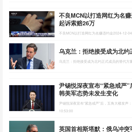
不良MCN以打造网红为名赚
起诉索赔26万
不良MCN以打造网红为名赚违约金
2024-12-04
乌克兰：拒绝接受成为北约
乌克兰：拒绝接受成为北约正式成员的替代方
尹锡悦深夜宣布“紧急戒严”
韩美军态势未发生变化
尹锡悦深夜宣布“紧急戒严”后，五角大楼发声：
10:53:00
英国首相斯塔默：俄乌冲突