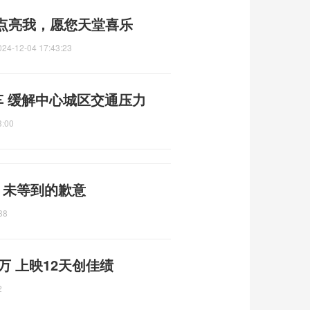
点亮我，愿您天堂喜乐
024-12-04 17:43:23
车 缓解中心城区交通压力
3:00
 未等到的歉意
38
万 上映12天创佳绩
2