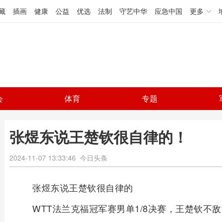
藏
插画
健康
公益
优选
法制
守艺中华
应急中国
更多
会
体育
专题
张煜东说王楚钦很自律的！
2024-11-07 13:33:46
今日头条
张煜东说王楚钦很自律的
WTT法兰克福冠军赛男单1/8决赛，王楚钦不