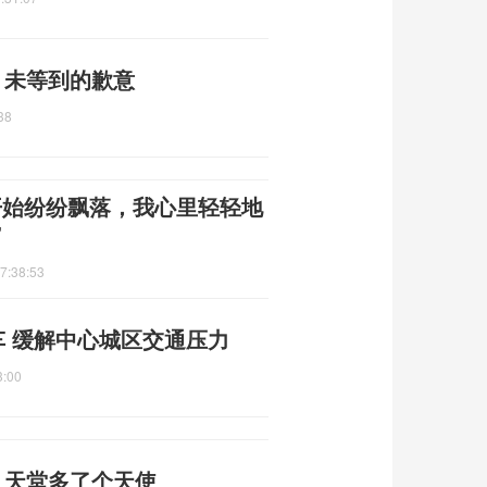
 未等到的歉意
38
开始纷纷飘落，我心里轻轻地
”
7:38:53
车 缓解中心城区交通压力
3:00
 天堂多了个天使