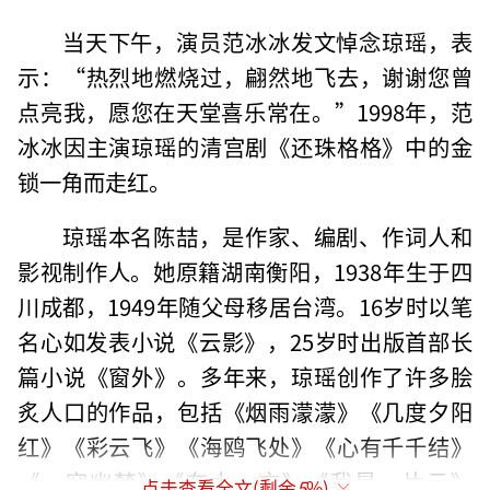
当天下午，演员范冰冰发文悼念琼瑶，表
示：“热烈地燃烧过，翩然地飞去，谢谢您曾
点亮我，愿您在天堂喜乐常在。”1998年，范
冰冰因主演琼瑶的清宫剧《还珠格格》中的金
锁一角而走红。
琼瑶本名陈喆，是作家、编剧、作词人和
影视制作人。她原籍湖南衡阳，1938年生于四
川成都，1949年随父母移居台湾。16岁时以笔
名心如发表小说《云影》，25岁时出版首部长
篇小说《窗外》。多年来，琼瑶创作了许多脍
炙人口的作品，包括《烟雨濛濛》《几度夕阳
红》《彩云飞》《海鸥飞处》《心有千千结》
《一帘幽梦》《在水一方》《我是一片云》
点击查看全文(剩余
5
%)