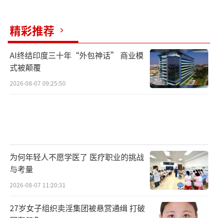
随着到越南投资的企业增加及当地土地成
精彩推荐
本、厂房租金不断上涨，中国家电出口企业在
东南亚设立海外生产基地的眼光已经从越南延
AI终结印度三十年“外包神话” 商业模
伸到泰国、印尼、马来西亚、柬埔寨等其他国
式被颠覆
家。万和电气9月26日在与投资者交流时透露，
2026-08-07 09:25:50
其泰国工厂是基于北美市场的需求来规划的，
主要用于生产燃气烤炉产品和厨电产品，设计
产能为燃气烤炉90万台/年，泰国工厂一期已投
产，已经开始二期项目建设。新宝股份在10月2
9日的投资者交流活动中表示，小家电的产业链
为何年轻人不愿学医了 医疗职业的挑战
与考量
较长，中国国内有较为完整的供应链配套优
势。美国关税政策干扰之后，产业链在重构的
2026-08-07 11:20:31
过程中，新宝股份也在思考如何实现收入稳健
27岁女子组织卖淫集团被悬赏通缉 打破
增长和盈利改善。