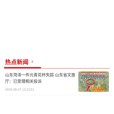
移，以规避关税壁垒。北京紫檀洞见数据有限
公司COO彭煜分析说，中国制造企业除了在经
济上继续与美国保持高度互动之外，一带一
路、非洲合作、南美开发、金砖国家合作都是
中国经济未来重要的发力点。
石头科技在10月30日的投资者交流活动中
表示，今年第三季度美国关税的影响已经开始
热点新闻
体现，但目前对公司整体财务报表的影响较
小。石头科技前期做了充分准备，设立了越南
山东菏泽一件元青花杯失踪 山东省文旅
工厂，第四季度已经开始陆续发货，并会考虑
厅：已受理相关投诉
随着代工厂的成熟程度对产量分布进行调
2026-08-07 13:22:51
整。“从行业整体而言，整体产能仍主要集中
在中国国内，所有市场参与者均要面对关税问
题。美国市场始终是我们非常重视的市场，后