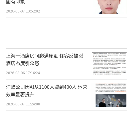
固有印象
2026-08-07 13:52:02
美国相关政策的收紧意味着国内高端制造
产业未来的升级将更加依赖于国产替代技术。
中国企业资本联盟副理事长柏文喜指出，美国
高科技企业在中国的市场份额与利润可能因贸
易壁垒而降低。包括微软、惠普等在内的美国
上海一酒店房间爬满床虱 住客反被怼
公司都明确表示反对政府对华加征关税。在这
酒店态度引众怒
种背景下，美国进口政策的收紧为中国企业提
2026-08-06 17:16:24
供了市场机会，同时也将促使中国企业加快自
汪峰公司因AI从1100人减到400人 运营
主创新的步伐。
（责任编辑：张小花 TT1000）
效率显著提升
2026-08-07 11:24:00