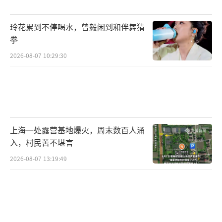
续我们也将采取多元化的策略应对美国市场的
玲花累到不停喝水，曾毅闲到和伴舞猜
变化。目前我们也已经在美国市场做了更多价
拳
位段产品的布局。”
2026-08-07 10:29:30
一家以电熨斗、厨房小家电为主业的慈溪
知名企业，有为欧美品牌代工，今年9月已在越
南签约收购了一家企业。该企业项目研发负责
人透露，越南工厂计划今年年底搬入设备，明
上海一处露营基地爆火，周末数百人涌
年开始生产，主要做组装，计划年产能为1000
入，村民苦不堪言
万台。另一家慈溪企业卓力电器去年以来已在
2026-08-07 13:19:49
越南开设两个工厂。“我们是被动的，美国大
客户要求我们在海外建厂，否则订单就会减
少”，卓力电器相关人士说，因为美国对中国
出口的小家电加征关税。